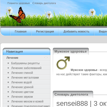
Планета здоровья
»
Cловарь диетолога
Главная
Регистрация
Добавить новость
Виде
Навигация
Мужское здоровье
Лечение
Бабушкины рецепты
Лечение заболеваний
Мужское здоровье
- всег
Лечение глиной
на нас действуют такие факторы, ка
Лечение металлами
Лечение водой
Лечение уриной
Лечение цветом
Cловарь диетолога
Лечение звуком
sensei888
| 3 о
Лечение мехом и кожей
Лечение (пчелопродуктами)