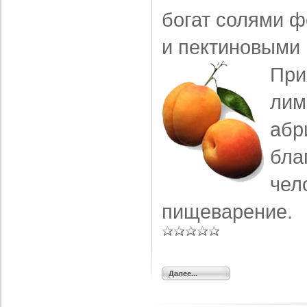
богат солями ф
и пектиновыми
При
лим
абр
бла
чел
пищеварение.
Далее...