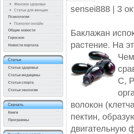
Женское здоровье
sensei888
| 3 о
Статьи для женщин
Психология
Психолог онлайн
Баклажан испок
Общие новости
Гороскоп
растение. На э
Новости портала
Чем
Cтатьи
сра
Статьи здоровья
Cтатьи медицины
С, 
Статьи спорта
орг
Статьи экологии
волокон (клетч
Cкачать
Книги
пектин, образу
Программы
двигательную 