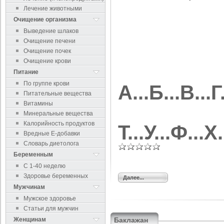
Лечение животными
Очищение организма
Выведение шлаков
Очищение печени
Очищение почек
Очищение крови
Питание
По группе крови
A
...
Б
...
В
...
Г
Питательные вещества
Витамины
Минеральные вещества
Калорийность продуктов
Т
...
У
...
Ф
...
Х
.
Вредные Е-добавки
Словарь диетолога
Беременным
С 1-40 неделю
Здоровье беременных
Далее...
Мужчинам
Мужское здоровье
Статьи для мужчин
Женщинам
Баклажан