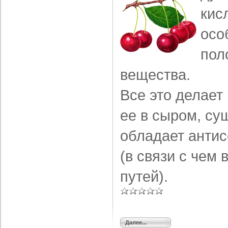
кис
осо
пол
вещества.
Все это делае
ее в сыром, су
обладает анти
(в связи с чем
путей).
Далее...