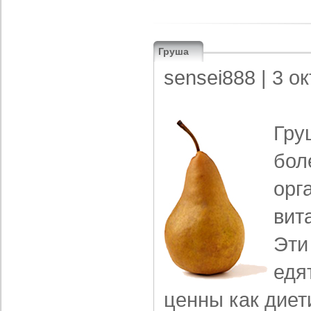
Груша
sensei888
| 3 о
Гру
бол
орг
вит
Эти
едя
ценны как диет