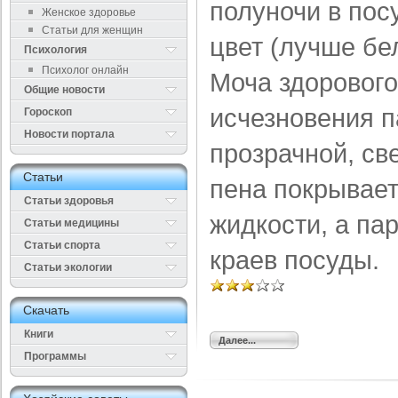
полуночи в пос
Женское здоровье
Статьи для женщин
цвет (лучше бе
Психология
Психолог онлайн
Моча здорового
Общие новости
исчезновения п
Гороскоп
Новости портала
прозрачной, св
Cтатьи
пена покрывает
Статьи здоровья
жидкости, а пар
Cтатьи медицины
Статьи спорта
краев посуды.
Статьи экологии
Cкачать
Книги
Далее...
Программы