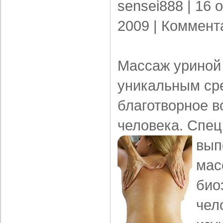
sensei888
| 16 
2009 |
Коммент
Массаж уриной
уникальным ср
благотворное в
человека. Спе
вып
мас
био
чел