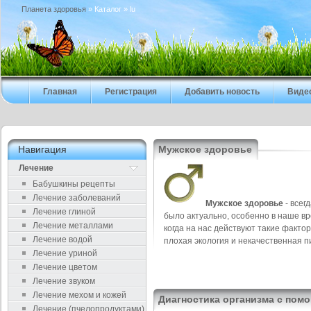
Планета здоровья
» Каталог » lu
Главная
Регистрация
Добавить новость
Виде
Навигация
Мужское здоровье
Лечение
Бабушкины рецепты
Лечение заболеваний
Мужское здоровье
- всег
Лечение глиной
было актуально, особенно в наше вр
Лечение металлами
когда на нас действуют такие фактор
Лечение водой
плохая экология и некачественная п
Лечение уриной
Лечение цветом
Лечение звуком
Лечение мехом и кожей
Диагностика организма с по
Лечение (пчелопродуктами)