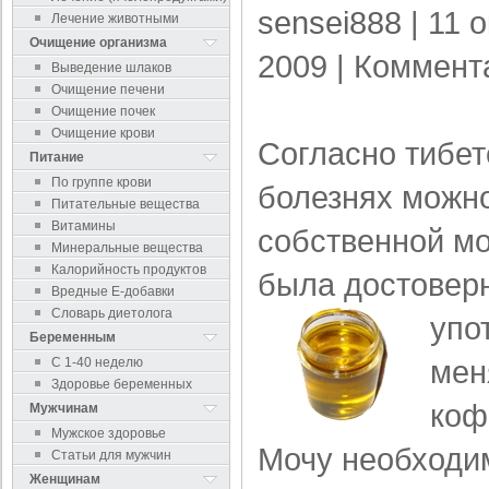
sensei888
| 11 
Лечение животными
Очищение организма
2009 |
Коммент
Выведение шлаков
Очищение печени
Очищение почек
Очищение крови
Согласно тибет
Питание
По группе крови
болезнях можно
Питательные вещества
Витамины
собственной мо
Минеральные вещества
Калорийность продуктов
была достоверн
Вредные Е-добавки
Словарь диетолога
упо
Беременным
мен
С 1-40 неделю
Здоровье беременных
коф
Мужчинам
Мужское здоровье
Мочу необходи
Статьи для мужчин
Женщинам