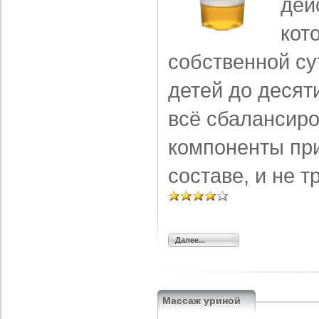
дей
кот
собственной су
детей до десят
всё сбалансиро
компоненты при
составе, и не т
Далее...
Массаж уриной