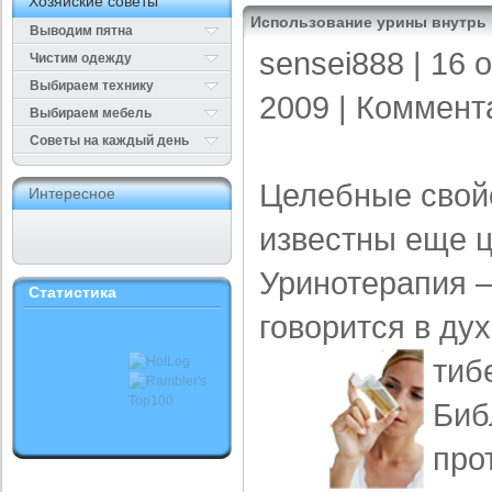
Хозяйские советы
Использование урины внутрь
Выводим пятна
sensei888
| 16 
Чистим одежду
Выбираем технику
2009 |
Коммент
Выбираем мебель
Cоветы на каждый день
Целебные свой
Интересное
известны еще ц
Уринотерапия –
Статистика
говорится в дух
тиб
Биб
про