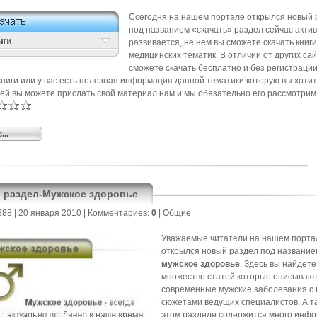
Cсегодня на нашем портале открылся новый 
под названием «скачать» раздел сейчас акти
развивается, не нем вы сможете скачать книги
медицинских тематик. В отличии от других са
сможете скачать бесплатно и без регистрации
книги или у вас есть полезная информация данной тематики которую вы хоти
ей вы можете прислать свой материал нам и мы обязательно его рассмотрим
...
 раздел-Мужское здоровье
888
| 20 января 2010 |
Комментариев:
0
|
Общие
Уважаемые читатели на нашем порта
открылся новый раздел под название
мужское здоровье
. Здесь вы найдете
множество статей которые описываю
современные мужские заболевания с 
сюжетами ведущих специалистов. А т
этом разделе содержится много инф