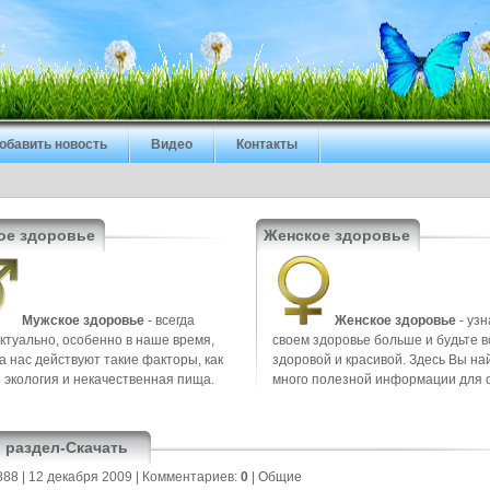
обавить новость
Видео
Контакты
ое здоровье
Женское здоровье
Мужское здоровье
- всегда
Женское здоровье
- узн
ктуально, особенно в наше время,
своем здоровье больше и будьте в
на нас действуют такие факторы, как
здоровой и красивой. Здесь Вы на
 экология и некачественная пища.
много полезной информации для 
 раздел-Скачать
888
| 12 декабря 2009 |
Комментариев:
0
|
Общие