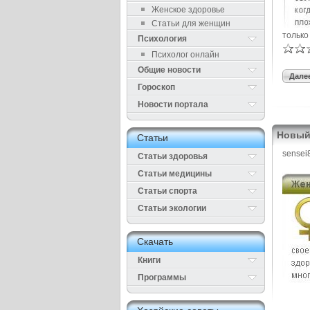
Женское здоровье
Статьи для женщин
только
Психология
Психолог онлайн
Общие новости
Далее
Гороскоп
Новости портала
Новый
Cтатьи
sensei
Статьи здоровья
Cтатьи медицины
Статьи спорта
Статьи экологии
Cкачать
Книги
Программы