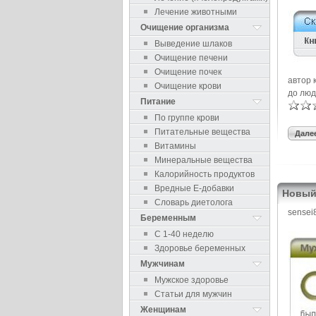
Лечение животными
Очищение организма
Выведение шлаков
Очищение печени
Очищение почек
автор 
Очищение крови
до люд
Питание
По группе крови
Питательные вещества
Далее
Витамины
Минеральные вещества
Калорийность продуктов
Вредные Е-добавки
Новый
Словарь диетолога
sensei
Беременным
С 1-40 неделю
Здоровье беременных
Мужчинам
Мужское здоровье
Статьи для мужчин
Женщинам