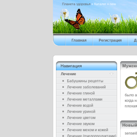
Планета здоровья
» Каталог » new
Главная
Регистрация
Д
Навигация
Мужск
Лечение
Бабушкины рецепты
Лечение заболеваний
Лечение глиной
было а
Лечение металлами
когда 
Лечение водой
плохая
Лечение уриной
Лечение цветом
Лечение звуком
Новый
Лечение мехом и кожей
sensei
Лечение (пчелопродуктами)