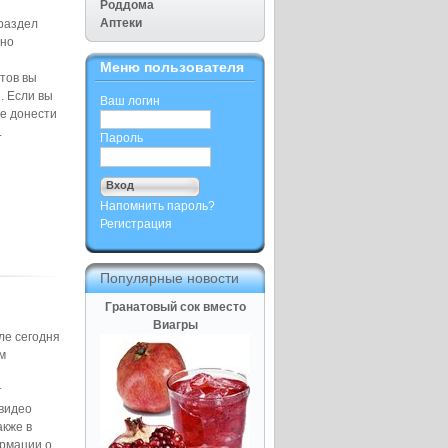
Роддома
Аптеки
раздел
вно
Меню пользователя
йтов вы
. Если вы
Ваш логин
те донести
.
Пароль
Напомнить пароль?
Регистрация
Популярные новости
Гранатовый сок вместо
Виагры
ле сегодня
м
т
видео
акже в
ормации о