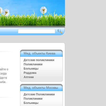
Здоровый образ жизни приежде
всего
Нет ничего дороже чем наше
здоровье
Полезные советы для дома и
семьи, Рецепты народной
медицины
Мед. объекты Киева
Детские поликлиники
Поликлиники
Больницы
айте о
Роддома
сегда
Аптеки
йдете
себя.
Мед. объекты Москвы
Детские Поликлиники
Поликлиники
Больницы