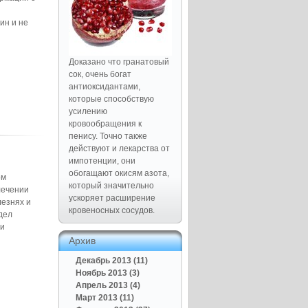
ин и не
Доказано что гранатовый
сок, очень богат
антиоксидантами,
которые способствую
усилению
кровообращения к
пенису. Точно также
действуют и лекарства от
импотенции, они
обогащают окисям азота,
ом
который значительно
лечении
ускоряет расширение
езнях и
кровеносных сосудов.
дел
ни
Архив
Декабрь 2013 (11)
Ноябрь 2013 (3)
Апрель 2013 (4)
Март 2013 (11)