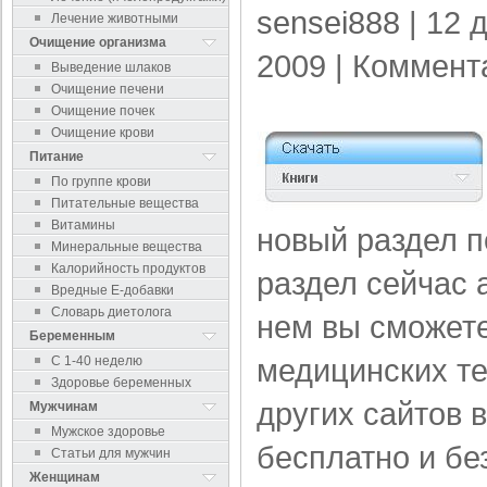
sensei888
| 12 
Лечение животными
Очищение организма
2009 |
Коммент
Выведение шлаков
Очищение печени
Очищение почек
Очищение крови
Питание
По группе крови
Питательные вещества
Витамины
новый раздел п
Минеральные вещества
Калорийность продуктов
раздел сейчас 
Вредные Е-добавки
Словарь диетолога
нем вы сможете
Беременным
медицинских те
С 1-40 неделю
Здоровье беременных
других сайтов 
Мужчинам
Мужское здоровье
бесплатно и бе
Статьи для мужчин
Женщинам