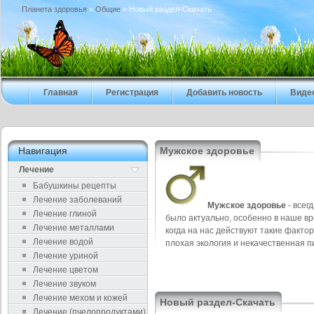
Планета здоровья
»
Общие
» Новый раздел-Скачать
Главная
Регистрация
Добавить новость
Виде
Навигация
Мужское здоровье
Лечение
Бабушкины рецепты
Лечение заболеваний
Мужское здоровье
- всег
Лечение глиной
было актуально, особенно в наше вр
Лечение металлами
когда на нас действуют такие фактор
Лечение водой
плохая экология и некачественная п
Лечение уриной
Лечение цветом
Лечение звуком
Лечение мехом и кожей
Новый раздел-Скачать
Лечение (пчелопродуктами)