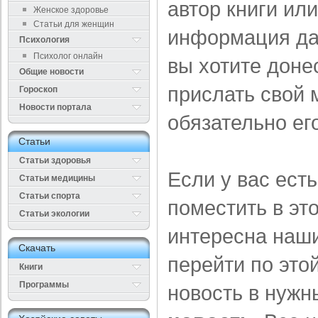
автор книги или
Женское здоровье
Статьи для женщин
информация да
Психология
Психолог онлайн
вы хотите доне
Общие новости
прислать свой 
Гороскоп
Новости портала
обязательно ег
Cтатьи
Статьи здоровья
Если у вас ест
Cтатьи медицины
Статьи спорта
поместить в это
Статьи экологии
интересна наш
Cкачать
перейти по это
Книги
Программы
новость в нуж