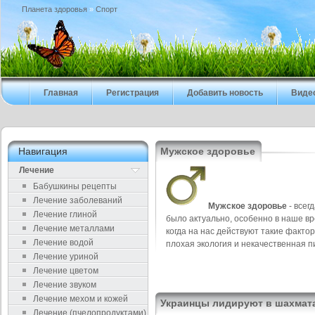
Планета здоровья
»
Cпорт
Главная
Регистрация
Добавить новость
Виде
Навигация
Мужское здоровье
Лечение
Бабушкины рецепты
Лечение заболеваний
Мужское здоровье
- всег
Лечение глиной
было актуально, особенно в наше вр
Лечение металлами
когда на нас действуют такие фактор
Лечение водой
плохая экология и некачественная п
Лечение уриной
Лечение цветом
Лечение звуком
Лечение мехом и кожей
Украинцы лидируют в шахмат
Лечение (пчелопродуктами)