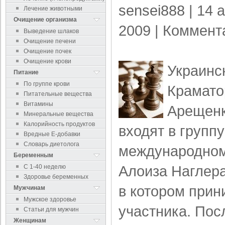
sensei888
| 14 
Лечение животными
Очищение организма
2009 |
Коммент
Выведение шлаков
Очищение печени
Очищение почек
Очищение крови
Украинск
Питание
По группе крови
Крамато
Питательные вещества
Витамины
Арещенк
Минеральные вещества
Калорийность продуктов
входят в групп
Вредные Е-добавки
Словарь диетолога
международно
Беременным
Алоиза Наглера
С 1-40 неделю
Здоровье беременных
в котором прин
Мужчинам
Мужское здоровье
участника. Пос
Статьи для мужчин
Женщинам