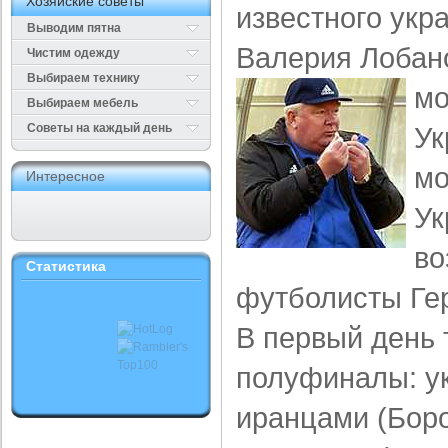
Хозяйские советы
известного укр
Выводим пятна
Валерия Лобано
Чистим одежду
Выбираем технику
м
Выбираем мебель
Cоветы на каждый день
Ук
мо
Интересное
Ук
во
Статистика
футболисты Гер
В первый день 
полуфиналы: ук
иранцами (Боро