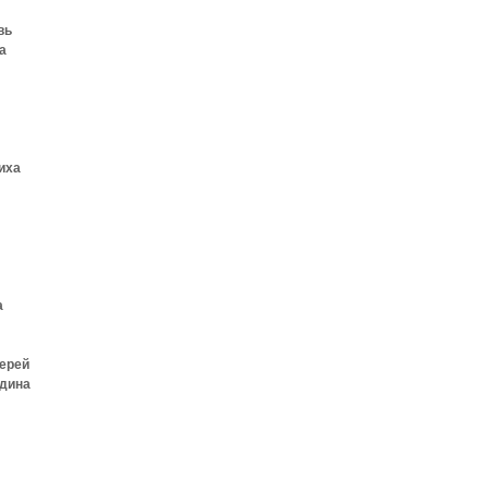
вь
а
иха
а
ерей
дина