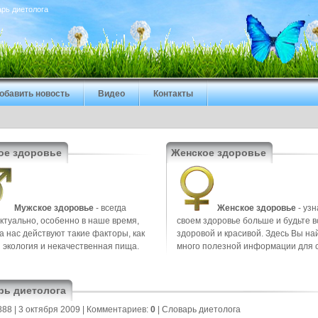
арь диетолога
обавить новость
Видео
Контакты
ое здоровье
Женское здоровье
Мужское здоровье
- всегда
Женское здоровье
- узн
ктуально, особенно в наше время,
своем здоровье больше и будьте в
на нас действуют такие факторы, как
здоровой и красивой. Здесь Вы на
 экология и некачественная пища.
много полезной информации для 
рь диетолога
888
| 3 октября 2009 |
Комментариев:
0
|
Cловарь диетолога