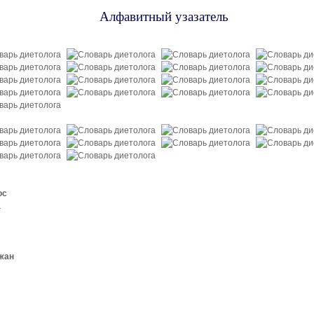
Алфавитный узазатель
ос
а
жан