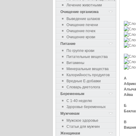
Лечение животными
Очищение организма
Выведение шлаков
Очищение печени
Очищение почек
Очищение крови
Питание
По группе крови
Питательные вещества
Витамины
Минеральные вещества
Калорийность продуктов
А
Вредные Е-добавки
Абрик
Словарь диетолога
Алыч
Беременным
Айва
С 1-40 неделю
Б
Здоровье беременных
Бакла
Мужчинам
Мужское здоровье
В
Статьи для мужчин
Вишня
Женщинам