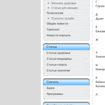
Г
Женское здоровье
Груша
Статьи для женщин
Психология
Д
Психолог онлайн
Дыня
Общие новости
Е
Гороскоп
Ежеви
Новости портала
Ж
Cтатьи
З
Статьи здоровья
Земля
Cтатьи медицины
Статьи спорта
И
Инжир
Статьи экологии
К
Cкачать
Кабач
Калин
Книги
Программы
Л