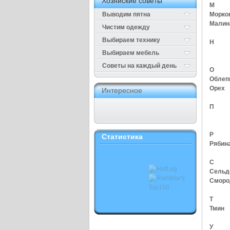
Хозяйские советы
М
Выводим пятна
Морко
Малин
Чистим одежду
Выбираем технику
Н
Выбираем мебель
Cоветы на каждый день
О
Облеп
Орех
Интересное
П
Р
Статистика
Рябин
С
Сельд
Сморо
Т
Тмин
У