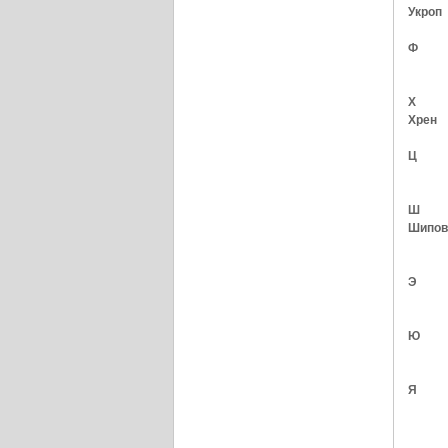
Укроп
Ф
Х
Хрен
Ц
Ш
Шипов
Э
Ю
Я