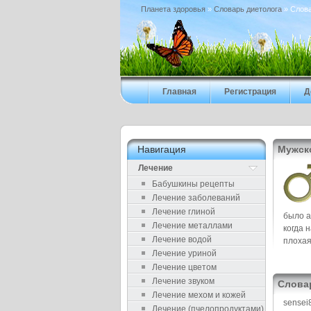
Планета здоровья
»
Cловарь диетолога
» Cлов
Главная
Регистрация
Д
Навигация
Мужск
Лечение
Бабушкины рецепты
Лечение заболеваний
Лечение глиной
было а
Лечение металлами
когда 
Лечение водой
плохая
Лечение уриной
Лечение цветом
Лечение звуком
Cлова
Лечение мехом и кожей
sensei
Лечение (пчелопродуктами)