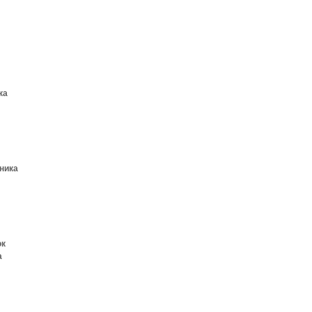
ка
ника
ок
а