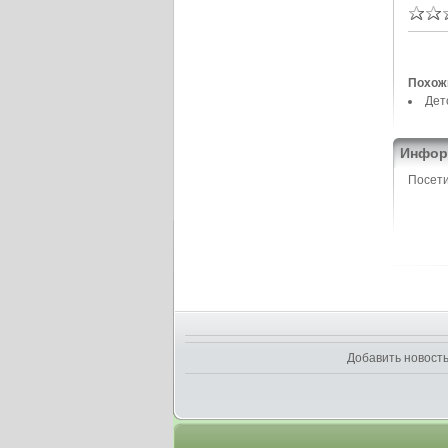
Похож
Дет
Инфор
Посети
Добавить новост