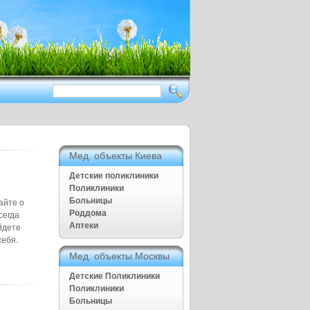
Здоровый образ жизни приежде
всего
Нет ничего дороже чем наше
здоровье
Полезные советы для дома и
семьи, Рецепты народной
медицины
Мед. объекты Киева
Детские поликлиники
Поликлиники
Больницы
айте о
Роддома
сегда
Аптеки
йдете
себя.
Мед. объекты Москвы
Детские Поликлиники
Поликлиники
Больницы