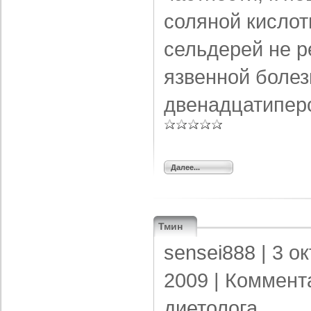
соляной кислот
сельдерей не р
язвенной болез
двенадцатиперс
Далее...
Тмин
sensei888
| 3 о
2009 |
Коммент
диетолога