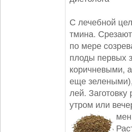
С лечебной це
тмина. Срезают
по мере созрев
плоды первых з
коричневыми, 
еще зелеными),
лей. Заготовку
утром или вече
мен
Рас