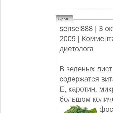
Укроп
sensei888
| 3 о
2009 |
Коммент
диетолога
В зеленых лист
содержатся
ви
Е, каротин, ми
большом количе
фос