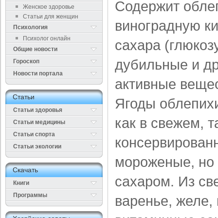
Содержит обле
Женское здоровье
Статьи для женщин
виноградную к
Психология
Психолог онлайн
сахара (глюкозу
Общие новости
дубильные и др
Гороскоп
Новости портала
активные вещес
Cтатьи
Ягоды облепихи
Статьи здоровья
как в свежем, т
Cтатьи медицины
Статьи спорта
консервированн
Статьи экологии
мороженые, но
Cкачать
сахаром. Из св
Книги
Программы
варенье, желе, 