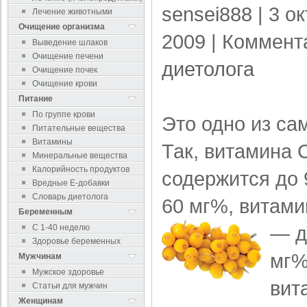
sensei888
| 3 о
Лечение животными
Очищение организма
2009 |
Коммент
Выведение шлаков
Очищение печени
диетолога
Очищение почек
Очищение крови
Питание
По группе крови
Это одно из са
Питательные вещества
Витамины
Так, витамина 
Минеральные вещества
Калорийность продуктов
содержится до 
Вредные Е-добавки
Словарь диетолога
60 мг%, витам
Беременным
— д
С 1-40 неделю
Здоровье беременных
мг%
Мужчинам
Мужское здоровье
вит
Статьи для мужчин
Женщинам