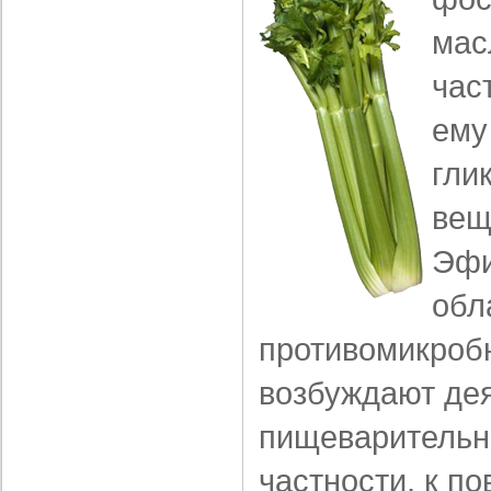
мас
час
ему
гли
вещ
Эфи
обл
противомикроб
возбуждают дея
пищеварительны
част­ности, к 