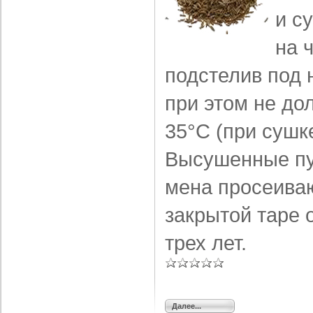
и с
на ч
подстелив под 
при этом не д
35°С (при сушке
Высушенные пуч
мена просеиваю
закрытой таре 
трех лет.
Далее...