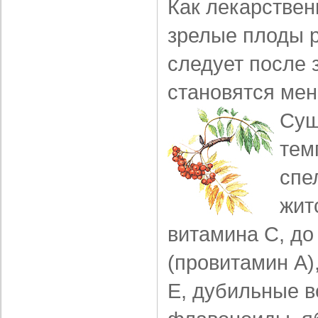
Как лекарствен
зрелые плоды 
сле­дует после 
становятся мен
Суш
тем
спе
жит
витамина С, до
(провитамин А)
Е, дубильные в