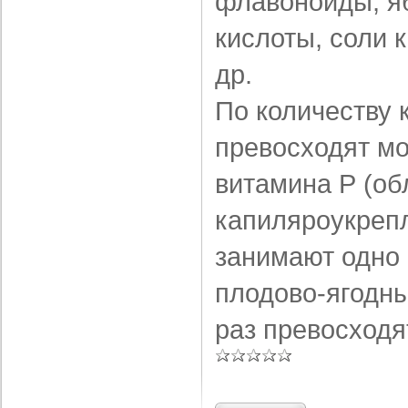
флавоноиды, яб
кислоты, соли 
др.
По количеству 
пре­восходят м
витамина Р (об
капиляроукреп
занимают одно 
плодово-ягодны
раз превосходя