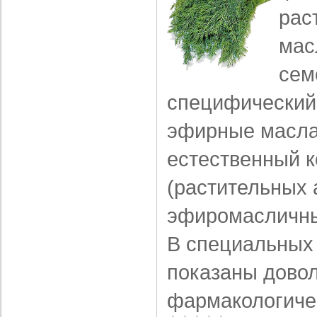
рас
мас
сем
специфический 
эфирные масла
естествен­ный 
(растительных 
эфиромасличны
В специальных
показаны дово
фармакологичес