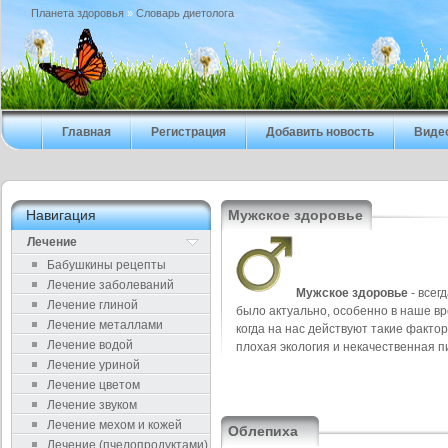
Планета здоровья
»
Cловарь диетолога
Главная
Регистрация
Добавить новость
Виде
Навигация
Мужское здоровье
Лечение
Бабушкины рецепты
Лечение заболеваний
Мужское здоровье
- всег
Лечение глиной
было актуально, особенно в наше вр
Лечение металлами
когда на нас действуют такие фактор
Лечение водой
плохая экология и некачественная п
Лечение уриной
Лечение цветом
Лечение звуком
Лечение мехом и кожей
Облепиха
Лечение (пчелопродуктами)