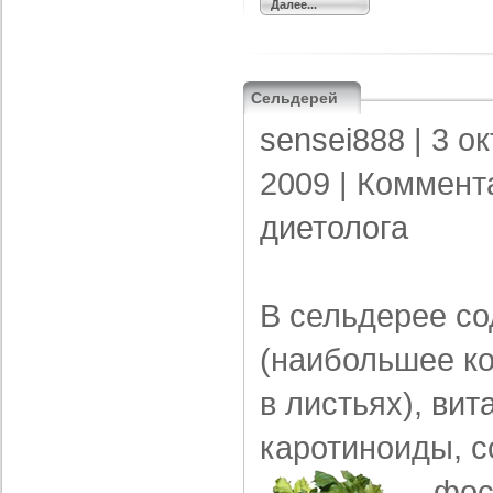
Далее...
Сельдерей
sensei888
| 3 о
2009 |
Коммент
диетолога
В сельдерее со
(наибольшее ко
в листьях),
вит
каротиноиды, с
фос