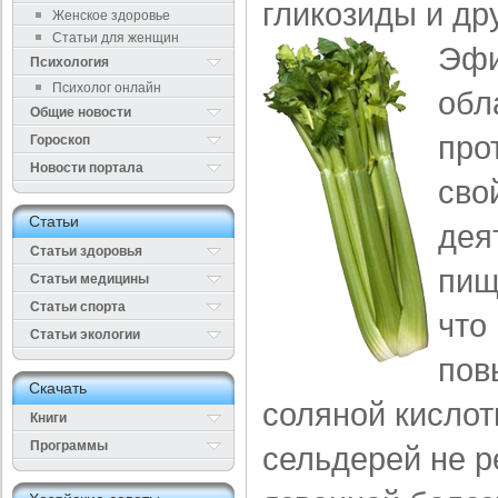
гликозиды и др
Женское здоровье
Статьи для женщин
Эфи
Психология
Психолог онлайн
обл
Общие новости
про
Гороскоп
Новости портала
сво
Cтатьи
дея
Статьи здоровья
пищ
Cтатьи медицины
Статьи спорта
что 
Статьи экологии
пов
Cкачать
соляной кислот
Книги
Программы
сельдерей не р