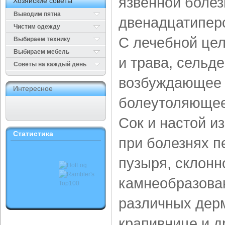
язвенной болез
Хозяйские советы
Выводим пятна
двенадцатиперс
Чистим одежду
С лечебной це
Выбираем технику
Выбираем мебель
и трава, сельд
Cоветы на каждый день
возбуждающее 
Интересное
болеутоляющее
Сок и настой и
Статистика
при болезнях п
пузыря, склон­н
камнеобразова
различных дерм
крапивнице и д