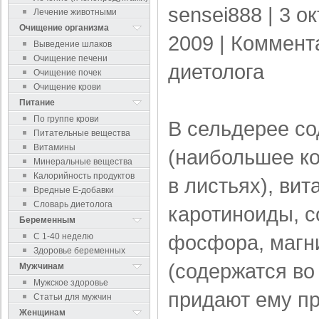
sensei888
| 3 о
Лечение животными
Очищение организма
2009 |
Коммент
Выведение шлаков
Очищение печени
диетолога
Очищение почек
Очищение крови
Питание
По группе крови
В сельдерее со
Питательные вещества
Витамины
(наибольшее ко
Минеральные вещества
Калорийность продуктов
в листьях),
вит
Вредные Е-добавки
Словарь диетолога
каротиноиды, с
Беременным
фосфора, магн
С 1-40 неделю
Здоровье беременных
(содержатся во
Мужчинам
Мужское здоровье
придают ему пр
Статьи для мужчин
Женщинам