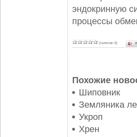
эндокринную с
про­цессы обме
(голосов: 0)
П
Похожие ново
Шиповник
Земляника ле
Укроп
Xрен