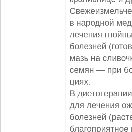
Свежеизмельче
в на­родной ме
лечения гнойны
болезней (гото
мазь на сливоч
семян — при б
циях.
В диетотерапи
для лечения о
болезней (раст
благоприятное 