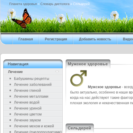
Планета здоровья
»
Cловарь диетолога
» Сельдерей
Главная
Регистрация
Добавить новость
Виде
Навигация
Мужское здоровье
Лечение
Бабушкины рецепты
Лечение заболеваний
Мужское здоровье
- всег
Лечение глиной
было актуально, особенно в наше вр
Лечение металлами
когда на нас действуют такие фактор
Лечение водой
плохая экология и некачественная п
Лечение уриной
Лечение цветом
Лечение звуком
Лечение мехом и кожей
Сельдерей
Лечение (пчелопродуктами)