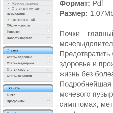
Формат:
Pdf
Женское здоровье
Статьи для женщин
Размер:
1.07M
Психология
Психолог онлайн
Общие новости
Почки – главны
Гороскоп
Новости портала
мочевыделител
Cтатьи
Предотвратить 
Статьи здоровья
здоровье и про
Cтатьи медицины
Статьи спорта
жизнь без боле
Статьи экологии
Подробнейшая 
Cкачать
мочевого пузыр
Книги
Программы
симптомах, мет