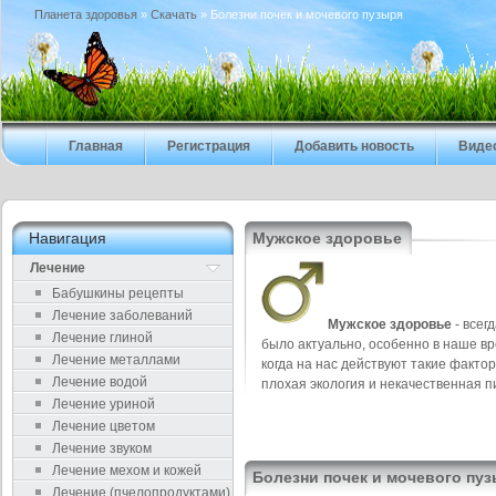
Планета здоровья
»
Скачать
» Болезни почек и мочевого пузыря
Главная
Регистрация
Добавить новость
Виде
Навигация
Мужское здоровье
Лечение
Бабушкины рецепты
Лечение заболеваний
Мужское здоровье
- всег
Лечение глиной
было актуально, особенно в наше вр
Лечение металлами
когда на нас действуют такие фактор
Лечение водой
плохая экология и некачественная п
Лечение уриной
Лечение цветом
Лечение звуком
Лечение мехом и кожей
Болезни почек и мочевого пу
Лечение (пчелопродуктами)