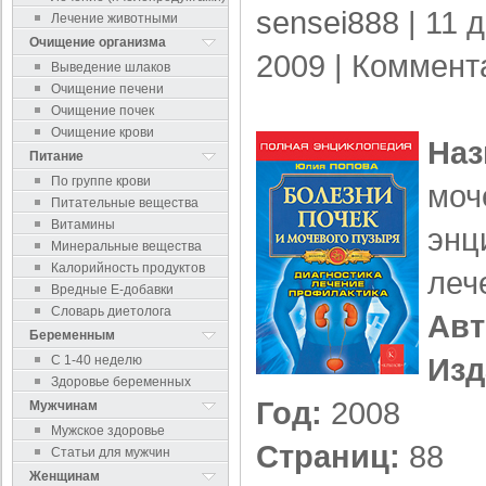
sensei888
| 11 
Лечение животными
Очищение организма
2009 |
Коммент
Выведение шлаков
Очищение печени
Очищение почек
Очищение крови
Наз
Питание
По группе крови
моч
Питательные вещества
Витамины
энц
Минеральные вещества
Калорийность продуктов
леч
Вредные Е-добавки
Словарь диетолога
Авт
Беременным
Изд
С 1-40 неделю
Здоровье беременных
Год:
2008
Мужчинам
Мужское здоровье
Страниц:
88
Статьи для мужчин
Женщинам