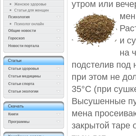
утром или вече
Женское здоровье
Статьи для женщин
мен
Психология
Психолог онлайн
Рас
Общие новости
и с
Гороскоп
Новости портала
на ч
Cтатьи
подстелив под 
Статьи здоровья
при этом не д
Cтатьи медицины
Статьи спорта
35°С (при сушке
Статьи экологии
Высушенные пуч
Cкачать
мена просеиваю
Книги
Программы
закрытой таре 