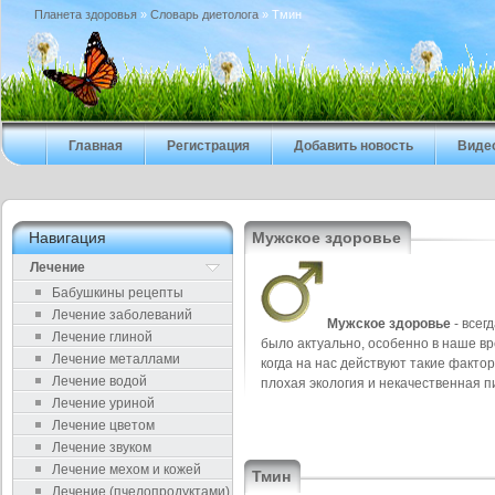
Планета здоровья
»
Cловарь диетолога
» Тмин
Главная
Регистрация
Добавить новость
Виде
Навигация
Мужское здоровье
Лечение
Бабушкины рецепты
Лечение заболеваний
Мужское здоровье
- всег
Лечение глиной
было актуально, особенно в наше вр
Лечение металлами
когда на нас действуют такие фактор
Лечение водой
плохая экология и некачественная п
Лечение уриной
Лечение цветом
Лечение звуком
Лечение мехом и кожей
Тмин
Лечение (пчелопродуктами)