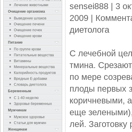
sensei888
| 3 о
Лечение животными
Очищение организма
2009 |
Коммент
Выведение шлаков
Очищение печени
диетолога
Очищение почек
Очищение крови
Питание
По группе крови
С лечебной це
Питательные вещества
Витамины
тмина. Срезают
Минеральные вещества
Калорийность продуктов
по мере созрев
Вредные Е-добавки
Словарь диетолога
плоды первых з
Беременным
коричневыми, 
С 1-40 неделю
Здоровье беременных
еще зелеными),
Мужчинам
Мужское здоровье
лей. Заготовку
Статьи для мужчин
Женщинам