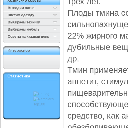
трех лет.
Хозяйские советы
Выводим пятна
Плоды тмина 
Чистим одежду
сильнопахнуще
Выбираем технику
Выбираем мебель
22% жирного ма
Cоветы на каждый день
дубильные вещ
Интересное
др.
Тмин применяе
Статистика
аппе­тит, стим
пищеварительн
способствующ
средство, как 
обезболивающе