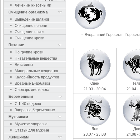
Лечение животными
Очищение организма
Выведение шлаков
Очищение печени
Очищение почек
< Вчерашний Гороскоп
|
Гороско
Очищение крови
Питание
По группе крови
Питательные вещества
Витамины
Минеральные вещества
Калорийность продуктов
Вредные Е-добавки
Овен
Тел
21.03 - 20.04
21.04 -
Словарь диетолога
Беременным
С 1-40 неделю
Здоровье беременных
Мужчинам
Мужское здоровье
Лев
Де
Статьи для мужчин
23.07 - 23.08
24.08 -
Женщинам