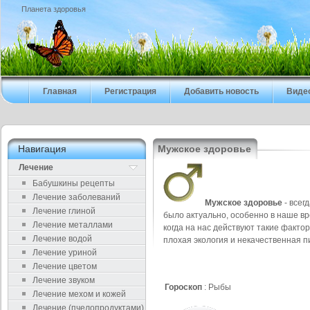
Планета здоровья
Главная
Регистрация
Добавить новость
Виде
Навигация
Мужское здоровье
Лечение
Бабушкины рецепты
Лечение заболеваний
Мужское здоровье
- всег
Лечение глиной
было актуально, особенно в наше вр
Лечение металлами
когда на нас действуют такие фактор
Лечение водой
плохая экология и некачественная п
Лечение уриной
Лечение цветом
Лечение звуком
Гороскоп
: Рыбы
Лечение мехом и кожей
Лечение (пчелопродуктами)