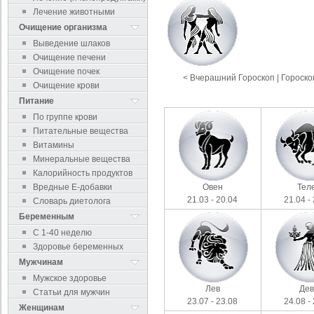
Лечение животными
Очищение организма
Выведение шлаков
Очищение печени
Очищение почек
< Вчерашний Гороскоп
|
Гороско
Очищение крови
Питание
По группе крови
Питательные вещества
Витамины
Минеральные вещества
Калорийность продуктов
Вредные Е-добавки
Овен
Тел
21.03 - 20.04
21.04 -
Словарь диетолога
Беременным
С 1-40 неделю
Здоровье беременных
Мужчинам
Мужское здоровье
Лев
Де
Статьи для мужчин
23.07 - 23.08
24.08 -
Женщинам