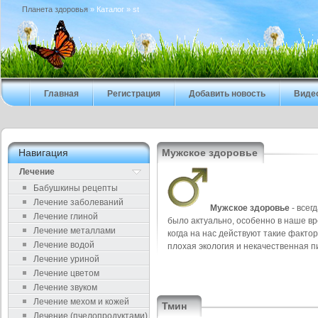
Планета здоровья
» Каталог » st
Главная
Регистрация
Добавить новость
Виде
Навигация
Мужское здоровье
Лечение
Бабушкины рецепты
Лечение заболеваний
Мужское здоровье
- всег
Лечение глиной
было актуально, особенно в наше вр
Лечение металлами
когда на нас действуют такие фактор
Лечение водой
плохая экология и некачественная п
Лечение уриной
Лечение цветом
Лечение звуком
Лечение мехом и кожей
Тмин
Лечение (пчелопродуктами)