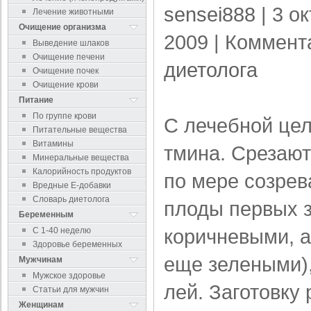
sensei888
| 3 о
Лечение животными
Очищение организма
2009 |
Коммент
Выведение шлаков
Очищение печени
диетолога
Очищение почек
Очищение крови
Питание
По группе крови
С лечебной це
Питательные вещества
Витамины
тмина. Срезают
Минеральные вещества
Калорийность продуктов
по мере созрев
Вредные Е-добавки
Словарь диетолога
плоды первых з
Беременным
коричневыми, 
С 1-40 неделю
Здоровье беременных
еще зелеными),
Мужчинам
Мужское здоровье
лей. Заготовку
Статьи для мужчин
Женщинам