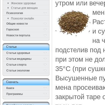
утром или вече
Женское здоровье
Статьи для женщин
мен
Психология
Психолог онлайн
Рас
Общие новости
и с
Гороскоп
Новости портала
на ч
Cтатьи
подстелив под 
Статьи здоровья
при этом не д
Cтатьи медицины
Статьи спорта
35°С (при сушке
Статьи экологии
Высушенные пуч
Cкачать
мена просеиваю
Книги
Программы
закрытой таре 