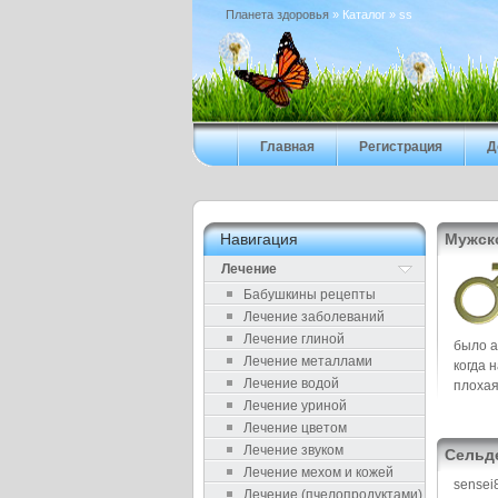
Планета здоровья
» Каталог » ss
Главная
Регистрация
Д
Навигация
Мужск
Лечение
Бабушкины рецепты
Лечение заболеваний
Лечение глиной
было а
Лечение металлами
когда 
Лечение водой
плохая
Лечение уриной
Лечение цветом
Лечение звуком
Сельд
Лечение мехом и кожей
sensei
Лечение (пчелопродуктами)