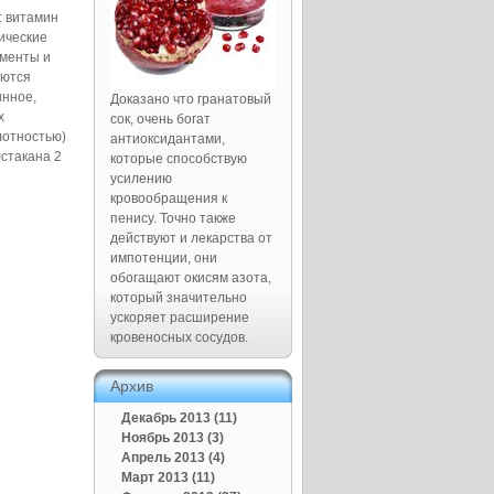
: витамин
ичес­
кие
ементы и
уются
инное,
Доказано что гранатовый
х
сок, очень богат
лотностью)
антиоксидантами,
лстакана 2
которые способствую
усилению
кровообращения к
пенису. Точно также
действуют и лекарства от
импотенции, они
обогащают окисям азота,
который значительно
ускоряет расширение
кровеносных сосудов.
Архив
Декабрь 2013 (11)
Ноябрь 2013 (3)
Апрель 2013 (4)
Март 2013 (11)