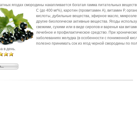
атных яго­дах смородины накапливается богатая гамма питательных веществ
С (до 400 мг%), каротин (провитамин А), витамин Р, орган
кислоты, дубильные вещества, эфирное мас­ло, микроэл
другие биологически актив­ные вещества. Ягоды использ
свежими, сухими или в виде сиропов и варенья как ви­там
лечебное и профилактическое средст­во. При хронически
заболеваниях желудка (в особенности с пониженной кис
по­лезно принимать сок из ягод черной смородины по по
а в день.
...