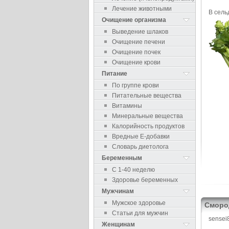
Лечение животными
В сель
Очищение организма
Выведение шлаков
Очищение печени
Очищение почек
Очищение крови
Питание
По группе крови
Питательные вещества
Витамины
Минеральные вещества
Калорийность продуктов
Вредные Е-добавки
Словарь диетолога
Беременным
С 1-40 неделю
Здоровье беременных
Мужчинам
Мужское здоровье
Сморо
Статьи для мужчин
sensei
Женщинам