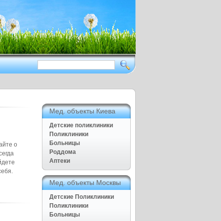
Здоровый образ жизни приежде
всего
Нет ничего дороже чем наше
здоровье
Полезные советы для дома и
семьи, Рецепты народной
медицины
Мед. объекты Киева
Детские поликлиники
Поликлиники
Больницы
айте о
Роддома
сегда
Аптеки
йдете
себя.
Мед. объекты Москвы
Детские Поликлиники
Поликлиники
Больницы