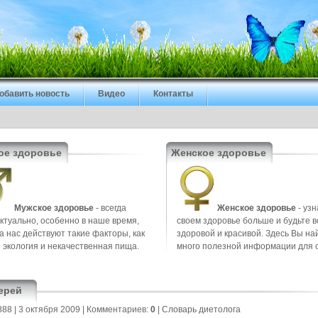
обавить новость
Видео
Контакты
ое здоровье
Женское здоровье
Мужское здоровье
- всегда
Женское здоровье
- узн
ктуально, особенно в наше время,
своем здоровье больше и будьте в
на нас действуют такие факторы, как
здоровой и красивой. Здесь Вы на
 экология и некачественная пища.
много полезной информации для 
ерей
888
| 3 октября 2009 |
Комментариев:
0
|
Cловарь диетолога