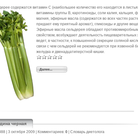
дерее содержатся ви­тамин С (наибольшее количество его находится в листьях
витамины
группы В, каротиноиды, соли калия, кальция, 
магния, эфирные масла (содержатся во всех частях раст
придают ему приятный аромат), гликозиды и другие веще
Эфирные масла сельдерея обладают противомикробны
свойством, возбуждают деятель­ность пищеварительных 
ведет, в част­ности, к повышенной секреции соляной кисл
связи с чем сельдерей не рекомендуется при язвенной 
желудка и двенадцатиперст­ной кишки.
Далее...
дина черная
888
| 3 октября 2009 |
Комментариев:
0
|
Cловарь диетолога