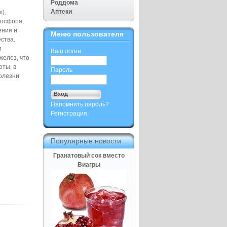
Роддома
Аптеки
),
фосфора,
ения и
Меню пользователя
ства.
м
Ваш логин
желез, что
оты, в
Пароль
болезни
Напомнить пароль?
Регистрация
Популярные новости
Гранатовый сок вместо
Виагры