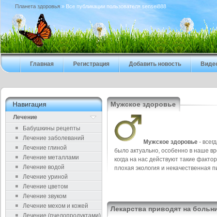
Планета здоровья
» Все публикации пользователя sensei888
Главная
Регистрация
Добавить новость
Виде
Навигация
Мужское здоровье
Лечение
Бабушкины рецепты
Лечение заболеваний
Мужское здоровье
- всег
Лечение глиной
было актуально, особенно в наше вр
Лечение металлами
когда на нас действуют такие фактор
Лечение водой
плохая экология и некачественная п
Лечение уриной
Лечение цветом
Лечение звуком
Лечение мехом и кожей
Лекарства приводят на больн
Лечение (пчелопродуктами)