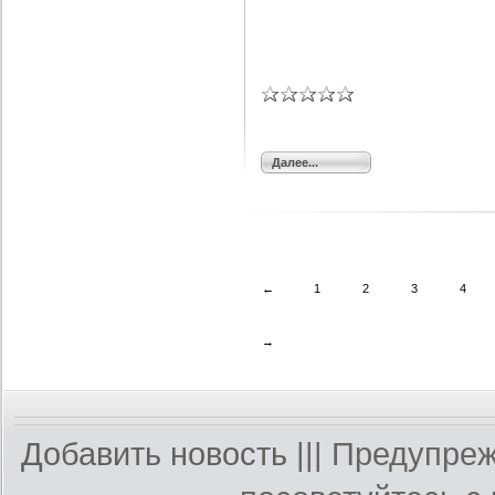
Далее...
←
1
2
3
4
→
Добавить новость
||| Предупре