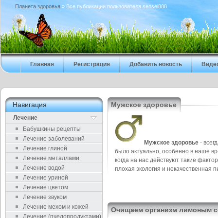
Планета здоровья
» Все публикации пользователя sensei888
Главная
Регистрация
Добавить новость
Виде
Навигация
Мужское здоровье
Лечение
Бабушкины рецепты
Лечение заболеваний
Мужское здоровье
- всег
Лечение глиной
было актуально, особенно в наше вр
Лечение металлами
когда на нас действуют такие фактор
Лечение водой
плохая экология и некачественная п
Лечение уриной
Лечение цветом
Лечение звуком
Лечение мехом и кожей
Очищаем организм лимоным 
Лечение (пчелопродуктами)