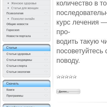
количество в т
Женское здоровье
Статьи для женщин
последовательн
Психология
Психолог онлайн
курс лечения —
Общие новости
про-
Гороскоп
Новости портала
водить такую ч
Cтатьи
посоветуйтесь 
Статьи здоровья
поводу.
Cтатьи медицины
Статьи спорта
Статьи экологии
Cкачать
Книги
Далее...
Программы