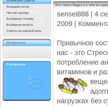
Хозяйские советы
Что такое бады и с чем их едя
Выводим пятна
sensei888
| 4 с
Чистим одежду
Выбираем технику
2009 |
Коммент
Выбираем мебель
Cоветы на каждый день
Привычное сост
Интересное
нас - это Стре
потребление ан
Статистика
витаминов и ра
веще
адоп
нагрузках без 