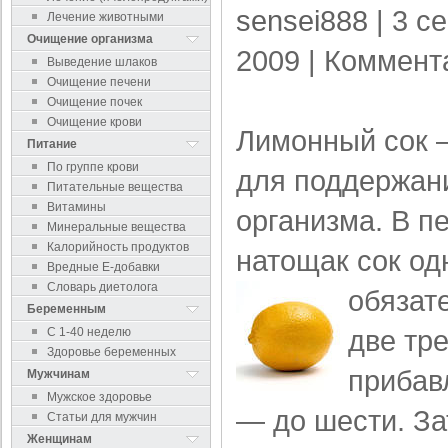
sensei888
| 3 с
Лечение животными
Очищение организма
2009 |
Коммент
Выведение шлаков
Очищение печени
Очищение почек
Очищение крови
Лимонный сок 
Питание
По группе крови
для поддержан
Питательные вещества
Витамины
организма. В п
Минеральные вещества
Калорийность продуктов
натощак сок од
Вредные Е-добавки
Словарь диетолога
обязат
Беременным
две тр
С 1-40 неделю
Здоровье беременных
прибав
Мужчинам
Мужское здоровье
— до шести. З
Статьи для мужчин
Женщинам