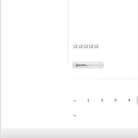
Далее...
←
1
2
3
4
→