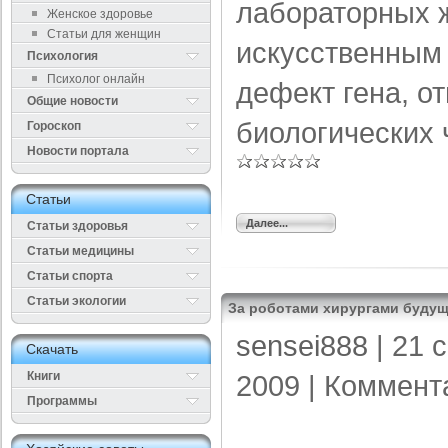
лабораторных ж
Женское здоровье
Статьи для женщин
искусственным
Психология
Психолог онлайн
дефект гена, о
Общие новости
биологических 
Гороскоп
Новости портала
Cтатьи
Далее...
Статьи здоровья
Cтатьи медицины
Статьи спорта
Статьи экологии
За роботами хирургами буду
sensei888
| 21 
Cкачать
Книги
2009 |
Коммент
Программы