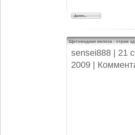
Далее...
Щитовидная железа - страж з
sensei888
| 21 
2009 |
Коммент