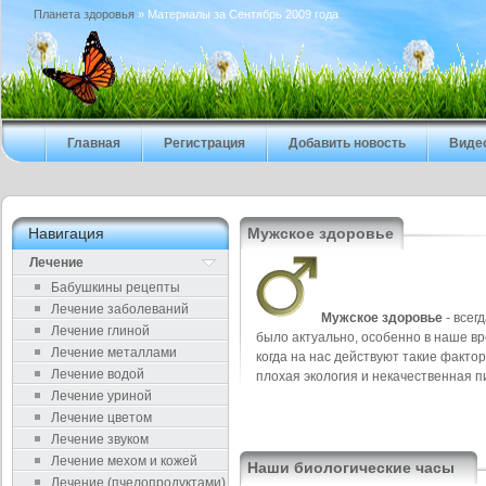
Планета здоровья
» Материалы за Сентябрь 2009 года
Главная
Регистрация
Добавить новость
Виде
Навигация
Мужское здоровье
Лечение
Бабушкины рецепты
Лечение заболеваний
Мужское здоровье
- всег
Лечение глиной
было актуально, особенно в наше вр
Лечение металлами
когда на нас действуют такие фактор
Лечение водой
плохая экология и некачественная п
Лечение уриной
Лечение цветом
Лечение звуком
Лечение мехом и кожей
Наши биологические часы
Лечение (пчелопродуктами)