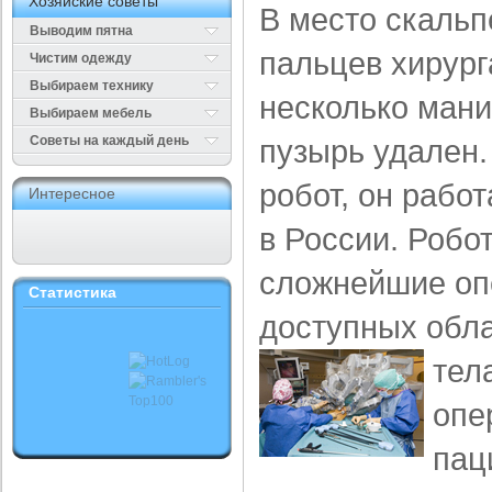
Хозяйские советы
В место скальп
Выводим пятна
пальцев хирург
Чистим одежду
Выбираем технику
несколько ман
Выбираем мебель
Cоветы на каждый день
пузырь удален
робот, он работ
Интересное
в России. Робо
сложнейшие оп
Статистика
доступных обла
тел
опе
пац