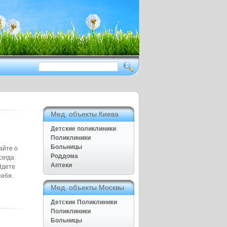
Здоровый образ жизни приежде
всего
Нет ничего дороже чем наше
здоровье
Полезные советы для дома и
семьи, Рецепты народной
медицины
Мед. объекты Киева
Детские поликлиники
Поликлиники
Больницы
айте о
Роддома
сегда
Аптеки
йдете
себя.
Мед. объекты Москвы
Детские Поликлиники
Поликлиники
Больницы