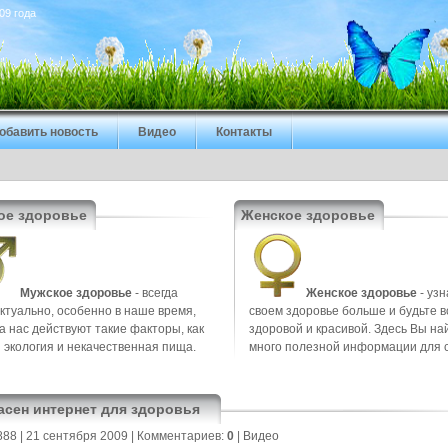
09 года
обавить новость
Видео
Контакты
ое здоровье
Женское здоровье
Мужское здоровье
- всегда
Женское здоровье
- узн
ктуально, особенно в наше время,
своем здоровье больше и будьте в
на нас действуют такие факторы, как
здоровой и красивой. Здесь Вы на
 экология и некачественная пища.
много полезной информации для 
асен интернет для здоровья
888
| 21 сентября 2009 |
Комментариев:
0
|
Видео