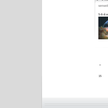
sensei
5-6-й 
←
15