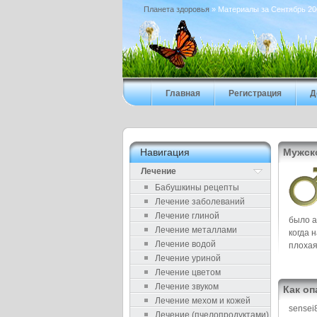
Планета здоровья
» Материалы за Сентябрь 20
Главная
Регистрация
Д
Навигация
Мужск
Лечение
Бабушкины рецепты
Лечение заболеваний
Лечение глиной
было а
Лечение металлами
когда 
Лечение водой
плохая
Лечение уриной
Лечение цветом
Лечение звуком
Как оп
Лечение мехом и кожей
sensei
Лечение (пчелопродуктами)