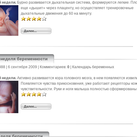
й недели.
Бурно развивается дыхательная система, формируются легкие. Пл
еще «дышит» через плаценту, но осуществляет
тренировочные
дыхательные движения до 60 на минуту.
Далее...
5 неделя беременности
888
| 6 сентября 2009 |
Комментариев:
0
|
Календарь беременных
й недели.
Активно развивается кора головного мозга, в нем появляются извил
Появляется чувства прикосновения, уже работают
рецепторы ко
чувствительности. Руки и ноги малыша полностью сформированы
Далее...
неделя беременности