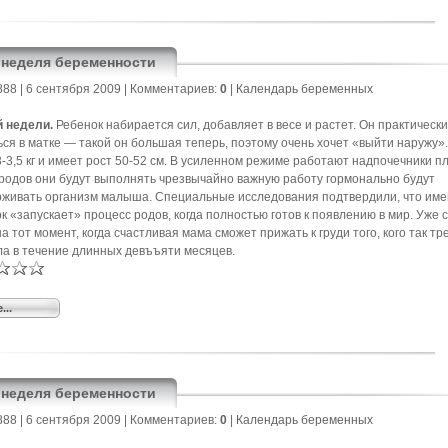
0 неделя беременности
888
| 6 сентября 2009 |
Комментариев:
0
|
Календарь беременных
й недели.
Ребенок набирается сил, добавляет в весе и растет. Он практическ
ься в матке — такой он большая теперь, поэтому очень хочет «выйти наружу
3-3,5 кг и имеет рост 50-52 см. В усиленном режиме работают надпочечники п
родов они будут выполнять чрезвычайно важную работу гормонально будут
живать организм малыша. Специальные исследования подтвердили, что им
к «запускает» процесс родов, когда полностью готов к появлению в мир. Уже 
на тот момент, когда счастливая мама сможет прижать к груди того, кого так т
а в течение длинных девъъяти месяцев.
...
5 неделя беременности
888
| 6 сентября 2009 |
Комментариев:
0
|
Календарь беременных