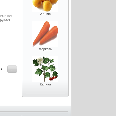
Алыча
начинают
ируются
Морковь
14
...
Калина