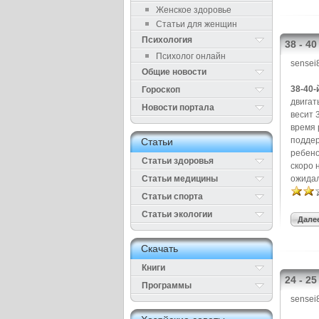
Женское здоровье
Статьи для женщин
Психология
38 - 4
Психолог онлайн
sensei
Общие новости
38-40-
Гороскоп
двигат
Новости портала
весит 
время 
поддер
Cтатьи
ребено
Статьи здоровья
скоро 
Cтатьи медицины
ожидал
Статьи спорта
Статьи экологии
Далее
Cкачать
Книги
24 - 2
Программы
sensei