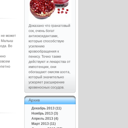
Доказано что гранатовый
сок, очень богат
и не может
антиоксидантами,
». Малыш
которые способствую
лода. Во
усилению
кровообращения к
енно
пенису. Точно также
совсем
действуют и лекарства от
репетно
импотенции, они
обогащают окисям азота,
который значительно
ускоряет расширение
кровеносных сосудов.
Архив
Декабрь 2013 (11)
Ноябрь 2013 (3)
Апрель 2013 (4)
Март 2013 (11)