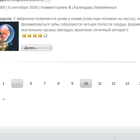
888
| 6 сентября 2009 |
Комментариев:
0
|
Календарь беременных
недели.
У эмбриона появляются ручки и ножки (пока еще похожие на ласты), 
формироваться зубы, образуются четыре полости
сердца, форм
внутренние органы (желудок, кишечник, почечный аппарат).
Далее...
1
...
6
7
8
9
10
11
12
13
→