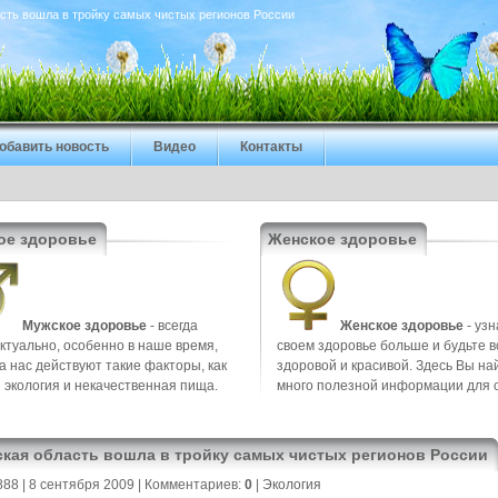
сть вошла в тройку самых чистых регионов России
обавить новость
Видео
Контакты
ое здоровье
Женское здоровье
Мужское здоровье
- всегда
Женское здоровье
- узн
ктуально, особенно в наше время,
своем здоровье больше и будьте в
на нас действуют такие факторы, как
здоровой и красивой. Здесь Вы на
 экология и некачественная пища.
много полезной информации для 
кая область вошла в тройку самых чистых регионов России
888
| 8 сентября 2009 |
Комментариев:
0
|
Экология