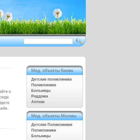
Здоровый образ жизни приежде
всего
Нет ничего дороже чем наше
здоровье
Полезные советы для дома и
семьи, Рецепты народной
медицины
Мед. объекты Киева
Детские поликлиники
Поликлиники
Больницы
айте о
Роддома
сегда
Аптеки
йдете
себя.
Мед. объекты Москвы
Детские Поликлиники
Поликлиники
Больницы