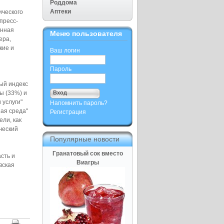
Роддома
Аптеки
ического
пресс-
енная
Меню пользователя
ера,
кие и
Ваш логин
Пароль
ый индекс
сы (33%) и
 услуги"
Напомнить пароль?
ная среда"
Регистрация
ли, как
ческий
Популярные новости
Гранатовый сок вместо
сть и
Виагры
вская