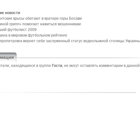
ие новости
антские крысы обитают в кратере горы Босави
иной грипп» помогает нажиться мошенникам
ший футболист 2009
аина в мировом футбольном рейтинге
пропетровск вернет себе заслуженный статус воднолыжной столицы Украин
мация
тели, находящиеся в группе
Гости
, не могут оставлять комментарии в данной