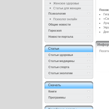
Женское здоровье
Статьи для женщин
Похож
Психология
Гиг
«Св
Психолог онлайн
Луч
Общие новости
Укр
Гороскоп
Дне
Новости портала
Инфор
Cтатьи
Посети
Статьи здоровья
Cтатьи медицины
Статьи спорта
Статьи экологии
Cкачать
Книги
Программы