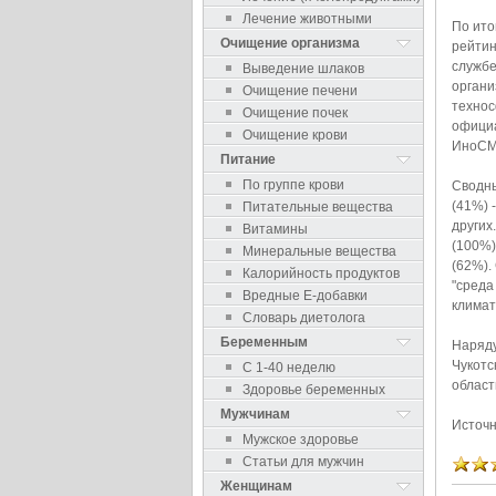
Лечение животными
По ито
Очищение организма
рейтин
службе
Выведение шлаков
органи
Очищение печени
технос
Очищение почек
официа
Очищение крови
ИноСМ
Питание
По группе крови
Сводны
(41%) 
Питательные вещества
других
Витамины
(100%)
Минеральные вещества
(62%).
Калорийность продуктов
"среда
Вредные Е-добавки
климат
Словарь диетолога
Беременным
Наряду
Чукотс
С 1-40 неделю
област
Здоровье беременных
Мужчинам
Источн
Мужское здоровье
Статьи для мужчин
Женщинам