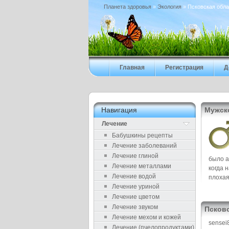
Планета здоровья
»
Экология
» Псковская обла
Главная
Регистрация
Д
Навигация
Мужск
Лечение
Бабушкины рецепты
Лечение заболеваний
Лечение глиной
было а
Лечение металлами
когда 
Лечение водой
плохая
Лечение уриной
Лечение цветом
Лечение звуком
Псковс
Лечение мехом и кожей
sensei
Лечение (пчелопродуктами)