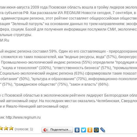
гам июня-августа 2009 года Псковская область вошла в тройку лидеров эколог
га субъектов РФ. Как рассказали ИА REGNUM Новости сегодня, 7 сентября, в 
 администрации региона, этот рейтинг составляет общероссийская обществ
зация "Зеленый патруль" на основании данных по трем направлениям: экосф
фера, социум. Базой для получения информации послужили СМИ, экологичес
льные структуры.
И.Ru
й индекс региона составил 59%. Один из его составляющих - природоохранн
- сложился из таких показателей, как "водные ресурсы, вода" (57%), биоресур
. Промышленно-экологический индекс региона (55%) определили "продукция и
, "наука и технология" (100%), "ответственность бизнеса" (57%), "промышлен
 Социально-экологический индекс региона (63%) сформировали такие показате
 обитания" (50%), "культура и образование" (70%), информационно-психологи
" (57%), "гражданское общество" (75%), "закон и власть" (66%).
 с Псковской областью в экологическом рейтинге лидируют Белгородская обла
кий автономный округ. На последних местах оказались Челябинская, Свердло
и и Ямало-Ненецкий автономный округ.
ик: http://www.regnum.ru
(голосов: 1)
Поделиться…