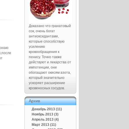
Доказано что гранатовый
сок, очень богат
антиоксидантами,
которые способствую
усилению
 знаю
кровообращения к
й,после
пенису. Точно также
ют
действуют и лекарства от
импотенции, они
обогащают окисям азота,
который значительно
ускоряет расширение
кровеносных сосудов.
Архив
Декабрь 2013 (11)
Ноябрь 2013 (3)
Апрель 2013 (4)
Март 2013 (11)