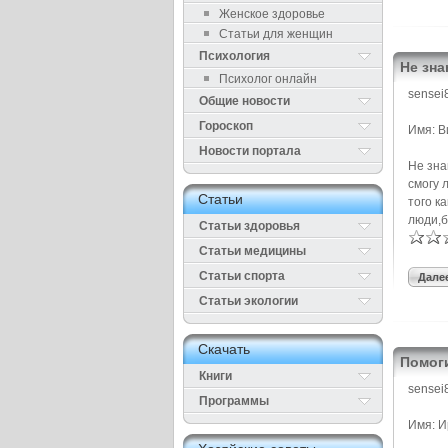
Женское здоровье
Статьи для женщин
Психология
Не зна
Психолог онлайн
sensei
Общие новости
Гороскоп
Имя: В
Новости портала
Не зна
смогу 
Cтатьи
того к
люди,б
Статьи здоровья
Cтатьи медицины
Статьи спорта
Далее
Статьи экологии
Cкачать
Помоги
Книги
sensei
Программы
Имя: 