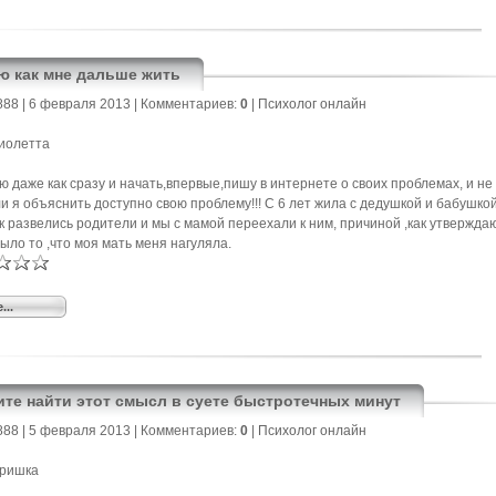
ю как мне дальше жить
888
| 6 февраля 2013 |
Комментариев:
0
|
Психолог онлайн
иолетта
ю даже как сразу и начать,впервые,пишу в интернете о своих проблемах, и не
ли я объяснить доступно свою проблему!!! C 6 лет жила с дедушкой и бабушко
ак развелись родители и мы с мамой переехали к ним, причиной ,как утвержда
ыло то ,что моя мать меня нагуляла.
...
те найти этот смысл в суете быстротечных минут
888
| 5 февраля 2013 |
Комментариев:
0
|
Психолог онлайн
Иришка