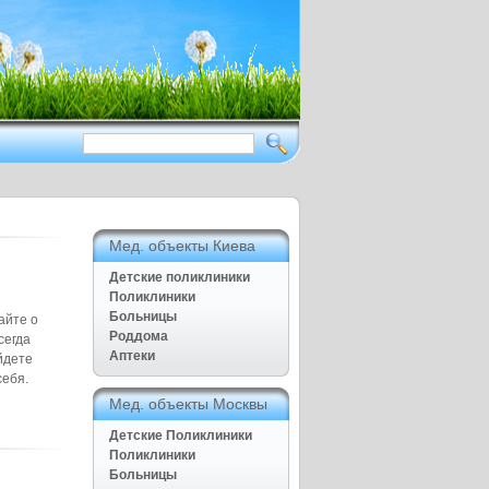
Здоровый образ жизни приежде
всего
Нет ничего дороже чем наше
здоровье
Полезные советы для дома и
семьи, Рецепты народной
медицины
Мед. объекты Киева
Детские поликлиники
Поликлиники
Больницы
айте о
Роддома
сегда
Аптеки
йдете
себя.
Мед. объекты Москвы
Детские Поликлиники
Поликлиники
Больницы