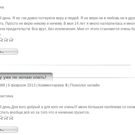
на
 день. Я не так давно потеряла веру в людей. Я не верю ни в любовь ни в дру
ть. Просто не верю никому и ничему. В мои 14 лет я много натерпелась и мног
ла предательств. Все врут, без исключения. Мне от этого становится очень б
.
...
у уже по ночам спать!
888
| 6 февраля 2013 |
Комментариев:
0
|
Психолог онлайн
ристина
 день.Для кого добрый а для кого не очень!У меня большая проблема со сном
спать вообще,всё из за того что я начинаю грузится..
...