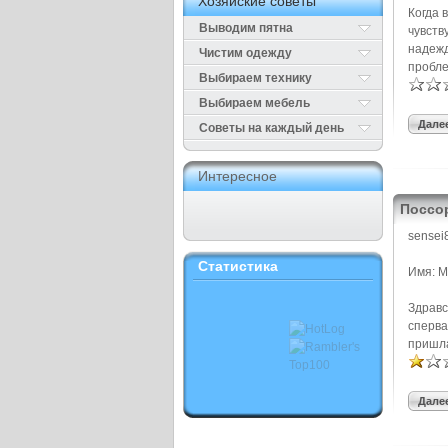
Хозяйские советы
Когда 
Выводим пятна
чувств
надежд
Чистим одежду
пробле
Выбираем технику
Выбираем мебель
Далее
Cоветы на каждый день
Интересное
Поссо
sensei
Статистика
Имя: 
Здравс
сперва
пришла
Далее