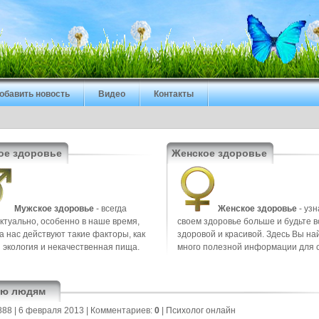
обавить новость
Видео
Контакты
ое здоровье
Женское здоровье
Мужское здоровье
- всегда
Женское здоровье
- узн
ктуально, особенно в наше время,
своем здоровье больше и будьте в
на нас действуют такие факторы, как
здоровой и красивой. Здесь Вы на
 экология и некачественная пища.
много полезной информации для 
рю людям
888
| 6 февраля 2013 |
Комментариев:
0
|
Психолог онлайн