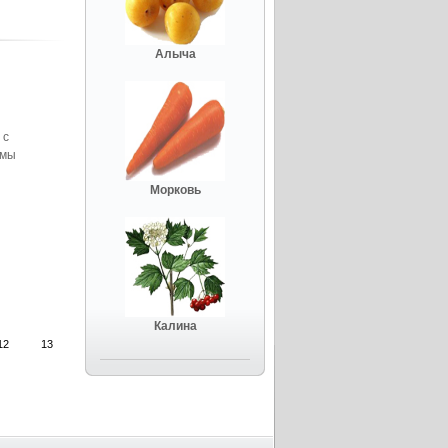
Алыча
 с
 мы
Морковь
Калина
12
13