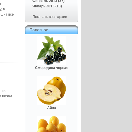
Февраль 2013 (37)
к
Январь 2013 (13)
, в
ешит все
Показать весь архив
Полезное
Смородина черная
авно.
а назад
Айва