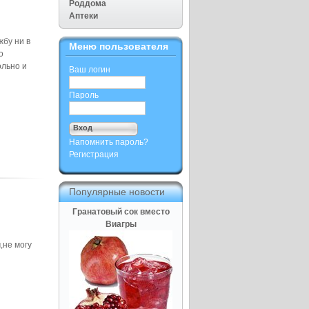
Роддома
Аптеки
жбу ни в
Меню пользователя
о
ольно и
Ваш логин
Пароль
Напомнить пароль?
Регистрация
Популярные новости
Гранатовый сок вместо
Виагры
,не могу