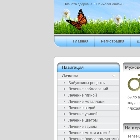
Планета здоровья
»
Психолог онлайн
Главная
Регистрация
Д
Навигация
Мужск
Лечение
Бабушкины рецепты
Лечение заболеваний
Лечение глиной
было а
Лечение металлами
когда 
Лечение водой
плохая
Лечение уриной
Лечение цветом
Лечение звуком
Не ве
Лечение мехом и кожей
sensei
Лечение (пчелопродуктами)