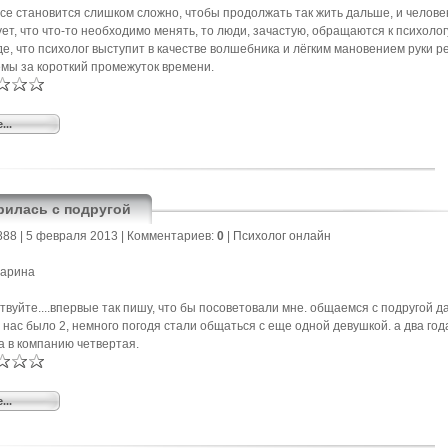
все становится слишком сложно, чтобы продолжать так жить дальше, и челове
ует, что что-то необходимо менять, то люди, зачастую, обращаются к психологу
е, что психолог выступит в качестве волшебника и лёгким мановением руки р
мы за короткий промежуток времени.
...
рилась с подругой
888
| 5 февраля 2013 |
Комментариев:
0
|
Психолог онлайн
Марина
твуйте....впервые так пишу, что бы посоветовали мне. общаемся с подругой д
 нас было 2, немного погодя стали общаться с еще одной девушкой. а два год
 в компанию четвертая.
...