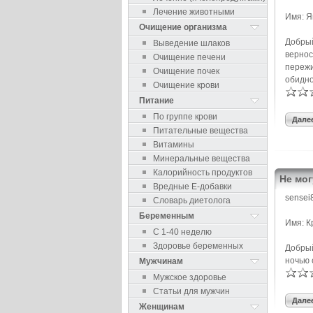
Лечение животными
Имя: Я
Очищение организма
Добрый
Выведение шлаков
вернос
Очищение печени
пережи
Очищение почек
обидно
Очищение крови
Питание
По группе крови
Далее
Питательные вещества
Витамины
Минеральные вещества
Калорийность продуктов
Не мог
Вредные Е-добавки
sensei
Словарь диетолога
Беременным
Имя: К
С 1-40 неделю
Здоровье беременных
Добрый
ночью 
Мужчинам
Мужское здоровье
Статьи для мужчин
Далее
Женщинам