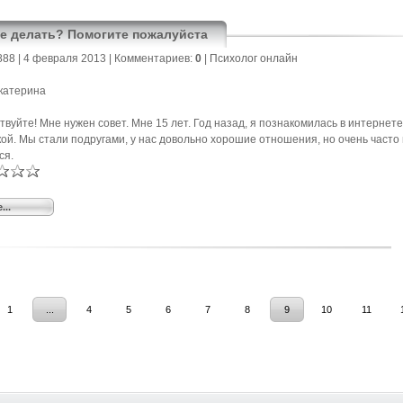
е делать? Помогите пожалуйста
888
| 4 февраля 2013 |
Комментариев:
0
|
Психолог онлайн
катерина
твуйте! Мне нужен совет. Мне 15 лет. Год назад, я познакомилась в интернете
ой. Мы стали подругами, у нас довольно хорошие отношения, но очень часто
ся.
...
1
...
4
5
6
7
8
9
10
11