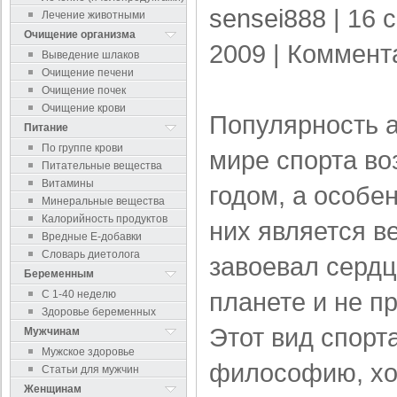
sensei888
| 16 
Лечение животными
Очищение организма
2009 |
Коммент
Выведение шлаков
Очищение печени
Очищение почек
Очищение крови
Популярность а
Питание
По группе крови
мире спорта во
Питательные вещества
Витамины
годом, а особе
Минеральные вещества
Калорийность продуктов
них является в
Вредные Е-добавки
Словарь диетолога
завоевал сердц
Беременным
планете и не п
С 1-40 неделю
Здоровье беременных
Этот вид спорт
Мужчинам
Мужское здоровье
философию, хо
Статьи для мужчин
Женщинам