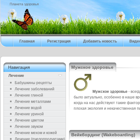
Планета здоровья
Главная
Регистрация
Добавить новость
Виде
Навигация
Мужское здоровье
Лечение
Бабушкины рецепты
Лечение заболеваний
Мужское здоровье
- всег
Лечение глиной
было актуально, особенно в наше вр
Лечение металлами
когда на нас действуют такие фактор
Лечение водой
плохая экология и некачественная п
Лечение уриной
Лечение цветом
Лечение звуком
Лечение мехом и кожей
Вейкбординг (Wakeboarding)
Лечение (пчелопродуктами)