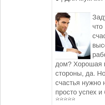
Зад
что
сча
выс
раб
дом? Хорошая 
стороны, да. Н
счастья нужно 
просто успех и 