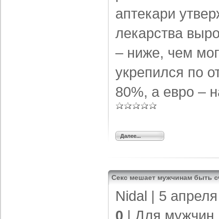
аптекари утвер
лекарства выр
– ниже, чем мо
укрепился по о
80%, а евро – 
Далее...
Секс мешает мужчинам быть 
Nidal
| 5 апреля
0
|
Для мужчин