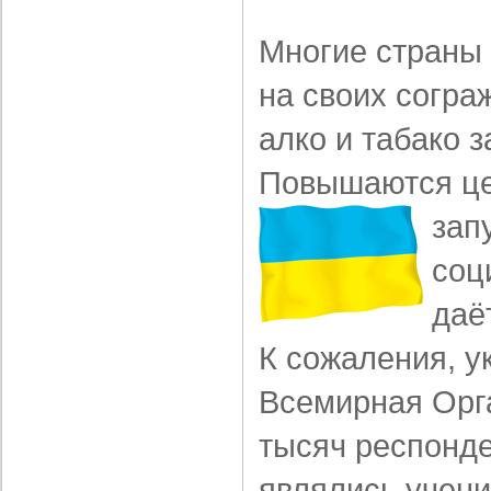
Многие страны
на своих согра
алко и табако 
Повышаются це
зап
соц
даё
К сожаления, у
Всемирная Орг
тысяч респонде
являлись ученик