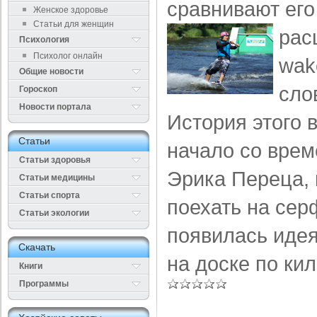
сравнивают его
Женское здоровье
Статьи для женщин
рас
Психология
Психолог онлайн
wak
Общие новости
сло
Гороскоп
Новости портала
История этого 
Cтатьи
начало со врем
Статьи здоровья
Эрика Переца,
Cтатьи медицины
Статьи спорта
поехать на сер
Статьи экологии
появилась идея
Cкачать
на доске по ки
Книги
Программы