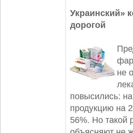
Украинский» 
дорогой
Пре
фар
не 
лек
повысились: на
продукцию на 2
56%. Но такой
объясняют не 