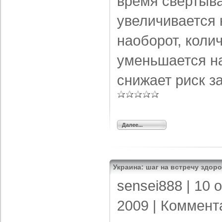
время свертыв
увеличивается 
наоборот, коли
уменьшается н
снижает риск з
Далее...
Украина: шаг на встречу здор
sensei888
| 10 
2009 |
Коммент