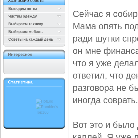
Хозяйские советы
Выводим пятна
Сейчас я собир
Чистим одежду
Мама опять по
Выбираем технику
Выбираем мебель
ради шутки спр
Cоветы на каждый день
он мне финанса
Интересное
что я уже дела
ответил, что де
Статистика
разговора не б
иногда соврать.
Вот это и было
каплей. Я уже л