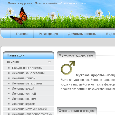
Планета здоровья
»
Психолог онлайн
» Отношения с отцом
Главная
Регистрация
Добавить новость
Виде
Навигация
Мужское здоровье
Лечение
Бабушкины рецепты
Лечение заболеваний
Мужское здоровье
- всег
Лечение глиной
было актуально, особенно в наше вр
Лечение металлами
когда на нас действуют такие фактор
Лечение водой
плохая экология и некачественная п
Лечение уриной
Лечение цветом
Лечение звуком
Лечение мехом и кожей
Отношения с отцом
Лечение (пчелопродуктами)