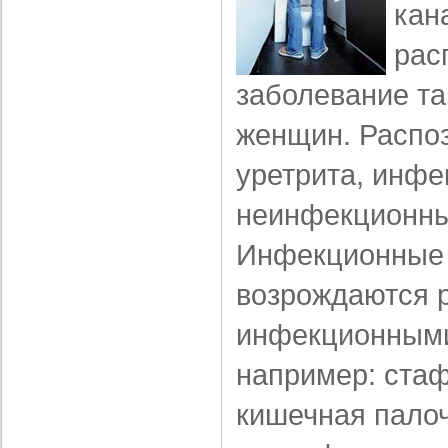
кан
рас
заболевание так
женщин. Распо
уретрита, инфе
неинфекционны
Инфекционные 
возрождаются 
инфекционными
например: стаф
кишечная палоч