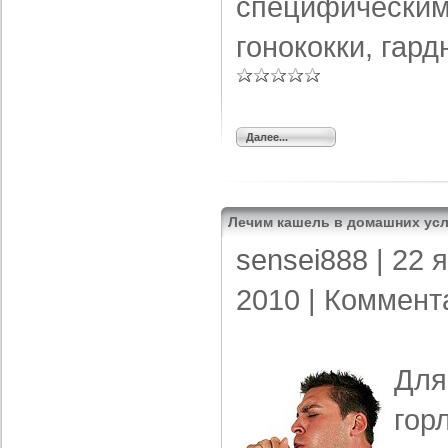
специфическим
гонококки, гар
Далее...
Лечим кашель в домашних ус
sensei888
| 22 
2010 |
Коммент
Для
гор