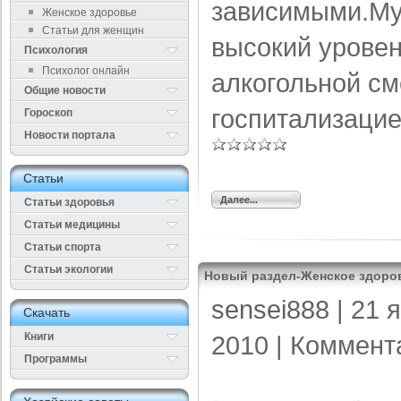
зависимыми.Му
Женское здоровье
Статьи для женщин
высокий уровен
Психология
Психолог онлайн
алкогольной см
Общие новости
госпитализацие
Гороскоп
Новости портала
Cтатьи
Далее...
Статьи здоровья
Cтатьи медицины
Статьи спорта
Статьи экологии
Новый раздел-Женское здоро
sensei888
| 21 
Cкачать
Книги
2010 |
Коммент
Программы