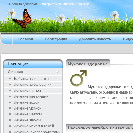
Планета здоровья
» Материалы за Январь 2010 года
Главная
Регистрация
Добавить новость
Виде
Навигация
Мужское здоровье
Лечение
Бабушкины рецепты
Лечение заболеваний
Мужское здоровье
- всег
Лечение глиной
было актуально, особенно в наше вр
Лечение металлами
когда на нас действуют такие фактор
Лечение водой
плохая экология и некачественная п
Лечение уриной
Лечение цветом
Лечение звуком
Лечение мехом и кожей
Насколько пагубно влияет на 
Лечение (пчелопродуктами)