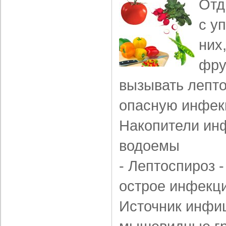
Отд
с у
них
фру
вызывать лепто
опасную инфек
Накопители инф
водоемы
- Лептоспироз 
острое инфекц
Источник инфи