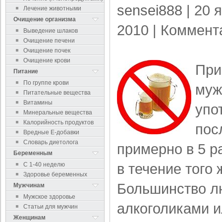
sensei888
| 20 
Лечение животными
Очищение организма
2010 |
Коммент
Выведение шлаков
Очищение печени
Очищение почек
Очищение крови
При
Питание
По группе крови
муж
Питательные вещества
Витамины
упо
Минеральные вещества
Калорийность продуктов
пос
Вредные Е-добавки
Словарь диетолога
примерно в 5 
Беременным
в течение того
С 1-40 неделю
Здоровье беременных
Большинство лю
Мужчинам
Мужское здоровье
алкоголиками и
Статьи для мужчин
Женщинам