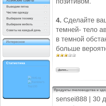
позитивом.
Хозяйские советы
Выводим пятна
Чистим одежду
4.
Сделайте ваш
Выбираем технику
Выбираем мебель
темней- тело а
Cоветы на каждый день
в темной обста
Интересное
больше вероятн
Статистика
Далее...
Продукты пчеловодства и здо
sensei888
| 30 