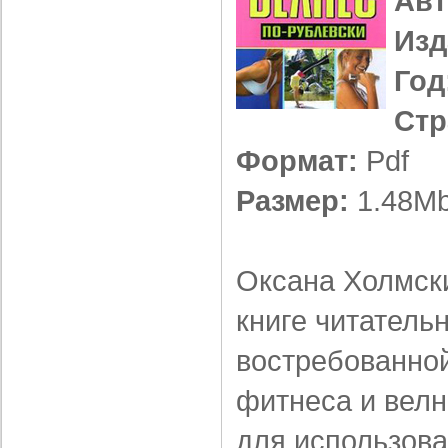
Авт
Изд
Год
Стр
Формат:
Pdf
Размер:
1.48M
Оксана Холмски
книге читатель
востребованной
фитнеса и велн
для использов