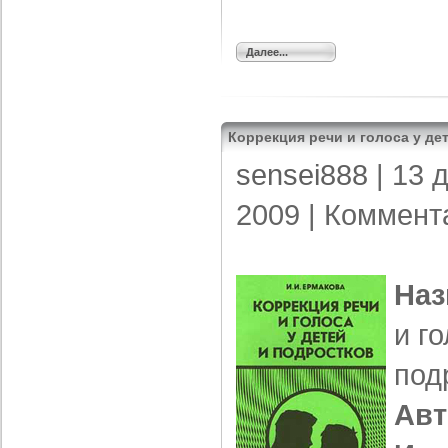
Далее...
Коррекция речи и голоса у де
sensei888
| 13 
2009 |
Коммент
Наз
и г
под
Авт