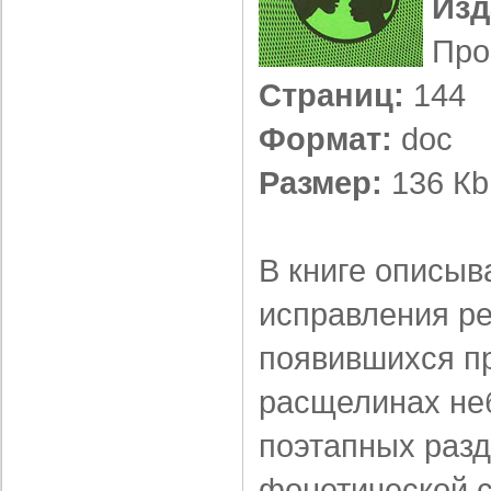
Изд
Про
Страниц:
144
Формат:
doc
Размер:
136 Кb
В книге описыв
исправления ре
появившихся п
расщелинах не
поэтапных разд
фонетической с