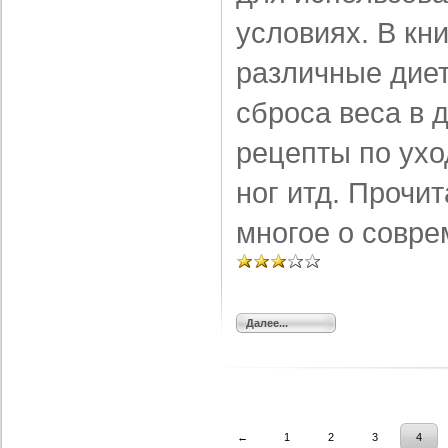
условиях. В кн
различные дие
сброса веса в 
рецепты по уход
ног итд. Прочит
многое о совр
Далее...
←
1
2
3
4