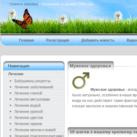
Планета здоровья
» Материалы за Декабрь 2009 года
Главная
Регистрация
Добавить новость
Виде
Навигация
Мужское здоровье
Лечение
Бабушкины рецепты
Лечение заболеваний
Мужское здоровье
- всег
Лечение глиной
было актуально, особенно в наше вр
Лечение металлами
когда на нас действуют такие фактор
Лечение водой
плохая экология и некачественная п
Лечение уриной
Лечение цветом
Лечение звуком
Лечение мехом и кожей
10 шагов к вашему крепкому с
Лечение (пчелопродуктами)