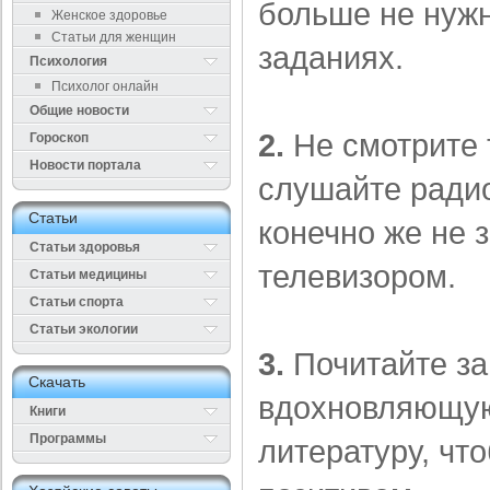
больше не нужн
Женское здоровье
Статьи для женщин
заданиях.
Психология
Психолог онлайн
Общие новости
2.
Не смотрите 
Гороскоп
Новости портала
слушайте радио
Cтатьи
конечно же не 
Статьи здоровья
телевизором.
Cтатьи медицины
Статьи спорта
Статьи экологии
3.
Почитайте за
Cкачать
вдохновляющую
Книги
Программы
литературу, чт