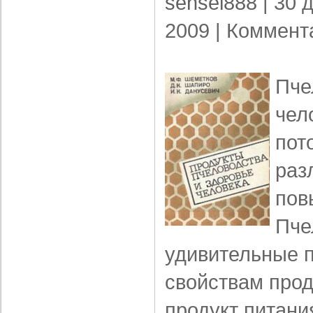
sensei888
| 30 
2009 |
Коммент
Пче
чел
пот
раз
пов
Пче
удивительные 
свойствам прод
продукт питан