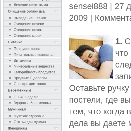
sensei888
| 27 
Лечение животными
Очищение организма
2009 |
Коммент
Выведение шлаков
Очищение печени
Очищение почек
Очищение крови
1.
Со
Питание
По группе крови
что
Питательные вещества
Витамины
сле
Минеральные вещества
Калорийность продуктов
зап
Вредные Е-добавки
Словарь диетолога
Оставьте ручку
Беременным
постели, где в
С 1-40 неделю
Здоровье беременных
тем, что когда
Мужчинам
Мужское здоровье
дела вы даете 
Статьи для мужчин
Женщинам