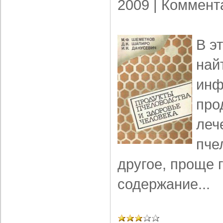
2009 |
Коммент
В э
най
инф
про
леч
пче
другое, проще 
содержание...