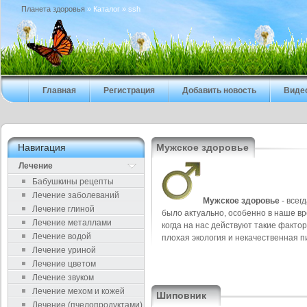
Планета здоровья
» Каталог » ssh
Главная
Регистрация
Добавить новость
Виде
Навигация
Мужское здоровье
Лечение
Бабушкины рецепты
Лечение заболеваний
Мужское здоровье
- всег
Лечение глиной
было актуально, особенно в наше вр
Лечение металлами
когда на нас действуют такие фактор
Лечение водой
плохая экология и некачественная п
Лечение уриной
Лечение цветом
Лечение звуком
Лечение мехом и кожей
Шиповник
Лечение (пчелопродуктами)