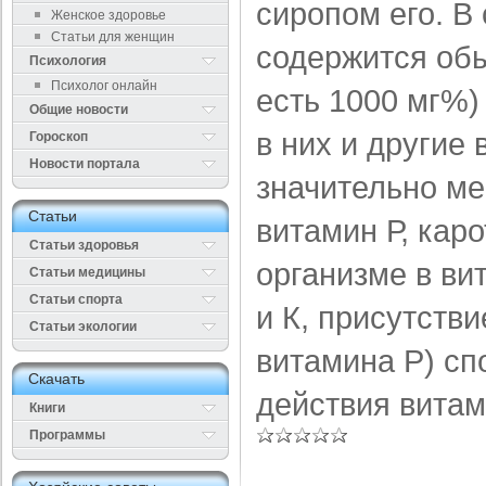
сиропом его. В
Женское здоровье
Статьи для женщин
содержится обы
Психология
Психолог онлайн
есть 1000 мг%)
Общие новости
в них и другие
Гороскоп
Новости портала
значительно ме
Cтатьи
витамин Р, кар
Статьи здоровья
организме в вит
Cтатьи медицины
Статьи спорта
и К, присутств
Статьи экологии
витамина Р) сп
Cкачать
действия витам
Книги
Программы