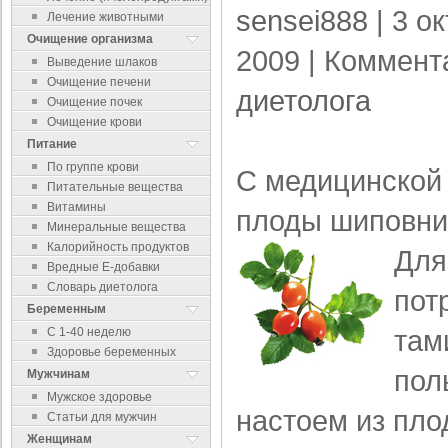
sensei888
| 3 о
Лечение животными
Очищение организма
2009 |
Коммент
Выведение шлаков
Очищение печени
диетолога
Очищение почек
Очищение крови
Питание
По группе крови
С медицинской 
Питательные вещества
Витамины
плоды шиповни
Минеральные вещества
Калорийность продуктов
Для
Вредные Е-добавки
Словарь диетолога
пот
Беременным
там
С 1-40 неделю
Здоровье беременных
пол
Мужчинам
Мужское здоровье
настоем из пло
Статьи для мужчин
Женщинам