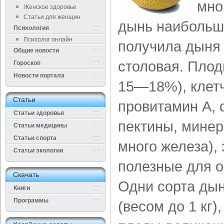
мно
Женское здоровье
Статьи для женщин
дынь наибольш
Психология
Психолог онлайн
полу­чила дыня
Общие новости
столовая. Плод
Гороскоп
Новости портала
15—18%), клетч
Cтатьи
провитамин А, 
Статьи здоровья
пектины, минер
Cтатьи медицины
Статьи спорта
много железа),
Статьи экологии
полез­ные для 
Cкачать
Одни сорта ды
Книги
Программы
(весом до 1 кг)