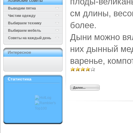
плоды-великан
Хозяйские советы
Выводим пятна
см длины, весом
Чистим одежду
более.
Выбираем технику
Выбираем мебель
Дыни можно вял
Cоветы на каждый день
них дынный мед
Интересное
варенье, компо­
Статистика
Далее...