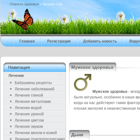
Планета здоровья
» Каталог » sd
Главная
Регистрация
Добавить новость
Виде
Навигация
Мужское здоровье
Лечение
Бабушкины рецепты
Лечение заболеваний
Мужское здоровье
- всег
Лечение глиной
было актуально, особенно в наше вр
Лечение металлами
когда на нас действуют такие фактор
Лечение водой
плохая экология и некачественная п
Лечение уриной
Лечение цветом
Лечение звуком
Лечение мехом и кожей
Дыня
Лечение (пчелопродуктами)