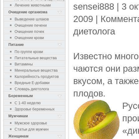
sensei888
| 3 о
Лечение животными
Очищение организма
2009 |
Коммент
Выведение шлаков
Очищение печени
диетолога
Очищение почек
Очищение крови
Питание
По группе крови
Известно много
Питательные вещества
Витамины
чаются они раз
Минеральные вещества
Калорийность продуктов
вкусом, а так­
Вредные Е-добавки
Словарь диетолога
плодов.
Беременным
Рус
С 1-40 неделю
Здоровье беременных
про
Мужчинам
Мужское здоровье
«ди
Статьи для мужчин
Женщинам